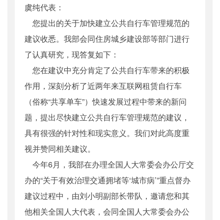
虞纯代表：
公开日期
：
2017年08月02日
您提出的关于加快建立公共自行车管理规范的
主题词
：
十二届全国人大五次会议;答复函
机构分类
：
运输服务司
建议收悉。我部会同住房城乡建设部等部门进行
主题分类
：
公众参与
了认真研究，现答复如下：
公文类型
：
其他
您在建议中充分肯定了公共自行车带来的积极
作用，深刻分析了近两年来互联网租赁自行车
（俗称“共享单车”）快速发展过程中带来的新问
题，提出尽快建立公共自行车管理规范的建议，
具有很强的针对性和现实意义。我们对此高度重
视并赞同相关建议。
今年6月，我部在办理全国人大常委会办公厅交
办的“关于有效治理交通拥堵等‘城市病’”重点督办
建议过程中，由刘小明副部长带队，邀请您和其
他相关全国人大代表，会同全国人大常委会办公