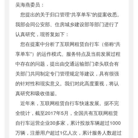
吴海燕委员：
公开日期
：
2017年08月02日
您提出的关于归口管理“共享单车”的提案收悉。
主题词
：
十二届全国人大五次会议;答复函
机构分类
：
运输服务司
我部会同公安部、住房城乡建设部等部门进行了
主题分类
：
公众参与
认真研究，现答复如下：
公文类型
：
其他
您在提案中分析了互联网租赁自行车（俗称“共
享单车”）的运作模式、服务特点及当前发展过程
中存在的问题，提出由交通运输部门牵头联合有
关部门共同制定专门管理规定等建议，具有很强
的针对性和现实意义。我们对此高度重视，将认
真研究和吸收借鉴。
近年来，互联网租赁自行车快速发展。据不完
全统计，截至2017年5月，全国共有互联网租赁
自行车运营企业30多家，累计投放车辆超过1000
万辆，注册用户超过1亿人次，累计服务人数超过