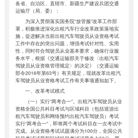
各省、自治区、直辖市、新疆生产建设兵团交通
公开日期
：
2017年09月08日
运输厅（局、委）：
主题词
：
交通运输部;改革;出租汽车驾驶员;从
为深入贯彻落实国务院“放管服”改革工作部
业资...
署，积极推进深化出租汽车行业改革政策落地实
机构分类
：
运输服务司
施，促进解决当前出租汽车驾驶员从业资格考试
主题分类
：
其他
工作中存在的突出问题，增强考试针对性、实用
公文类型
：
部文件
性，同时符合驾驶员从业基本要求，确保行业服
务水平，根据《交通运输部关于修改〈出租汽车
驾驶员从业资格管理规定〉的决定》（交通运输
部令2016年第63号）有关规定，现就改革出租汽
车驾驶员从业资格考试工作有关事项通知如下。
一、改革考试模式
（一）实行“两考合一”。出租汽车驾驶员从业
资格全国公共科目考试与区域科目（包括巡游出
租汽车驾驶员和网络预约出租汽车驾驶员）考试
实行“两考合一”，即将两个考试科目在一次考试中
完成。从业资格考试试题满分为100分，全国公共