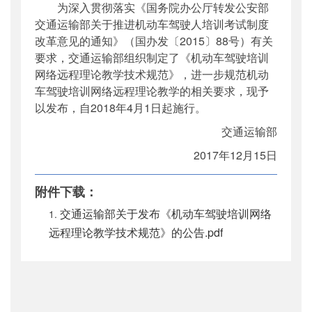
为深入贯彻落实《国务院办公厅转发公安部
公开日期
：
2018年01月04日
交通运输部关于推进机动车驾驶人培训考试制度
主题词
：
驾驶培训;网络远程理论教学;技术规
改革意见的通知》（国办发〔2015〕88号）有关
范
要求，交通运输部组织制定了《机动车驾驶培训
机构分类
：
运输服务司
网络远程理论教学技术规范》，进一步规范机动
主题分类
：
标准
车驾驶培训网络远程理论教学的相关要求，现予
公文类型
：
部公告通告
以发布，自2018年4月1日起施行。
交通运输部
2017年12月15日
附件下载：
交通运输部关于发布《机动车驾驶培训网络
远程理论教学技术规范》的公告.pdf