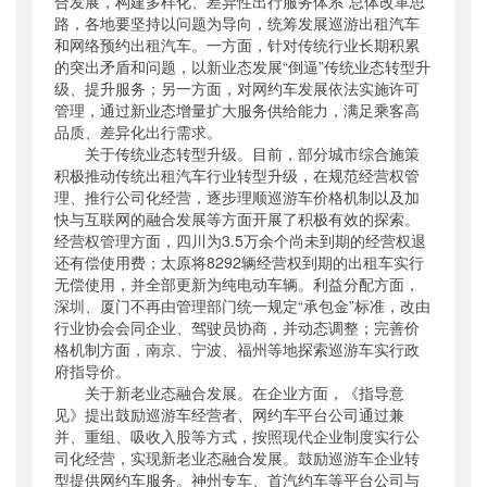
合发展，构建多样化、差异性出行服务体系”总体改革思
路，各地要坚持以问题为导向，统筹发展巡游出租汽车
和网络预约出租汽车。一方面，针对传统行业长期积累
的突出矛盾和问题，以新业态发展“倒逼”传统业态转型升
级、提升服务；另一方面，对网约车发展依法实施许可
管理，通过新业态增量扩大服务供给能力，满足乘客高
品质、差异化出行需求。
关于传统业态转型升级。目前，部分城市综合施策
积极推动传统出租汽车行业转型升级，在规范经营权管
理、推行公司化经营，逐步理顺巡游车价格机制以及加
快与互联网的融合发展等方面开展了积极有效的探索。
经营权管理方面，四川为3.5万余个尚未到期的经营权退
还有偿使用费；太原将8292辆经营权到期的出租车实行
无偿使用，并全部更新为纯电动车辆。利益分配方面，
深圳、厦门不再由管理部门统一规定“承包金”标准，改由
行业协会会同企业、驾驶员协商，并动态调整；完善价
格机制方面，南京、宁波、福州等地探索巡游车实行政
府指导价。
关于新老业态融合发展。在企业方面，《指导意
见》提出鼓励巡游车经营者、网约车平台公司通过兼
并、重组、吸收入股等方式，按照现代企业制度实行公
司化经营，实现新老业态融合发展。鼓励巡游车企业转
型提供网约车服务。神州专车、首汽约车等平台公司与