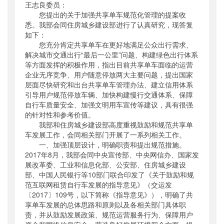
王志良委员：
公开日期
：
2018年06月19日
您提出的关于加强共享单车规范化管理的提案收
主题词
：
悉。我部会同住房城乡建设部进行了认真研究，现答复
共享单车;政协;提案;答复
如下：
机构分类
：
运输服务司
您充分肯定共享单车在更好地满足公众出行需求、
主题分类
：
公众参与
解决城市交通出行“最后一公里”问题、构建绿色出行体系
公文类型
：
其他
等方面发挥的积极作用，指出目前共享单车面临的运营
企业无序竞争、用户随意停放两大主要问题，提出国家
层面尽快研究和出台共享单车管理办法、建立信用体系
引导用户规范停放车辆、加快构建慢行交通体系、保障
自行车质量安全、加强文明用车宣传等建议，具有很强
的针对性和参考价值。
我部和住房城乡建设部高度重视鼓励和规范共享单
车发展工作，会同相关部门开展了一系列相关工作。
一、加强顶层设计，明确职责和提出规范措施。
2017年8月，我部会同中央宣传部、中央网信办、国家发
展改革委、工业和信息化部、公安部、住房城乡建设
部、中国人民银行等10部门联合印发了《关于鼓励和规
范互联网租赁自行车发展的指导意见》（交运发
〔2017〕109号，以下简称《指导意见》），明确了共
享单车发展的总体思路和原则以及各相关部门具体职
责，并从鼓励发展政策、规范运营服务行为、保障用户