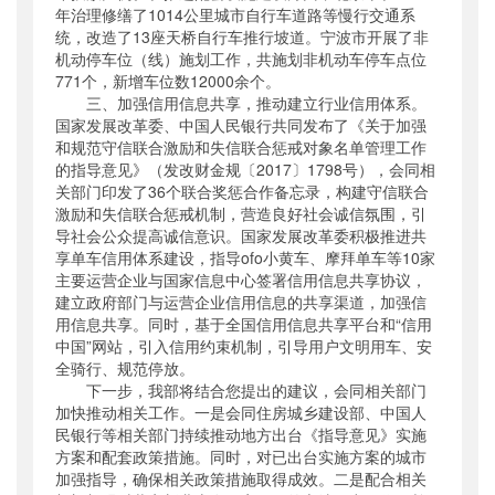
年治理修缮了1014公里城市自行车道路等慢行交通系
统，改造了13座天桥自行车推行坡道。宁波市开展了非
机动停车位（线）施划工作，共施划非机动车停车点位
771个，新增车位数12000余个。
三、加强信用信息共享，推动建立行业信用体系。
国家发展改革委、中国人民银行共同发布了《关于加强
和规范守信联合激励和失信联合惩戒对象名单管理工作
的指导意见》（发改财金规〔2017〕1798号），会同相
关部门印发了36个联合奖惩合作备忘录，构建守信联合
激励和失信联合惩戒机制，营造良好社会诚信氛围，引
导社会公众提高诚信意识。国家发展改革委积极推进共
享单车信用体系建设，指导ofo小黄车、摩拜单车等10家
主要运营企业与国家信息中心签署信用信息共享协议，
建立政府部门与运营企业信用信息的共享渠道，加强信
用信息共享。同时，基于全国信用信息共享平台和“信用
中国”网站，引入信用约束机制，引导用户文明用车、安
全骑行、规范停放。
下一步，我部将结合您提出的建议，会同相关部门
加快推动相关工作。一是会同住房城乡建设部、中国人
民银行等相关部门持续推动地方出台《指导意见》实施
方案和配套政策措施。同时，对已出台实施方案的城市
加强指导，确保相关政策措施取得成效。二是配合相关