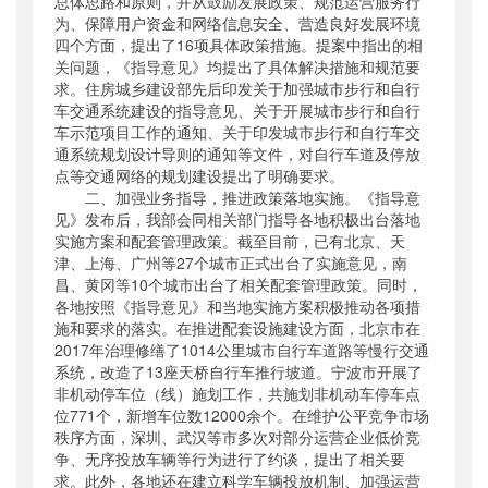
总体思路和原则，并从鼓励发展政策、规范运营服务行
为、保障用户资金和网络信息安全、营造良好发展环境
四个方面，提出了16项具体政策措施。提案中指出的相
关问题，《指导意见》均提出了具体解决措施和规范要
求。住房城乡建设部先后印发关于加强城市步行和自行
车交通系统建设的指导意见、关于开展城市步行和自行
车示范项目工作的通知、关于印发城市步行和自行车交
通系统规划设计导则的通知等文件，对自行车道及停放
点等交通网络的规划建设提出了明确要求。
二、加强业务指导，推进政策落地实施。《指导意
见》发布后，我部会同相关部门指导各地积极出台落地
实施方案和配套管理政策。截至目前，已有北京、天
津、上海、广州等27个城市正式出台了实施意见，南
昌、黄冈等10个城市出台了相关配套管理政策。同时，
各地按照《指导意见》和当地实施方案积极推动各项措
施和要求的落实。在推进配套设施建设方面，北京市在
2017年治理修缮了1014公里城市自行车道路等慢行交通
系统，改造了13座天桥自行车推行坡道。宁波市开展了
非机动停车位（线）施划工作，共施划非机动车停车点
位771个，新增车位数12000余个。在维护公平竞争市场
秩序方面，深圳、武汉等市多次对部分运营企业低价竞
争、无序投放车辆等行为进行了约谈，提出了相关要
求。此外，各地还在建立科学车辆投放机制、加强运营