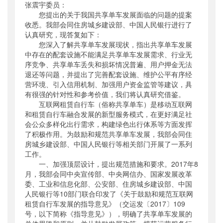
张震宇委员：
公开日期
：
2018年06月19日
您提出的关于我国共享单车发展面临的问题的提案
主题词
：
收悉。我部会同住房城乡建设部、中国人民银行进行了
共享单车;政协;提案;答复
认真研究，现答复如下：
机构分类
：
运输服务司
您深入了解共享单车发展现状，指出共享单车发展
主题分类
：
公众参与
中存在的配套设施不能满足共享单车发展需求、行业无
公文类型
：
其他
序竞争、共享单车丢失和损坏情况普遍、用户押金无法
退还等问题，并提出了完善配套设施、维护公平有序经
营环境、引入信用机制、加强用户资金监管等建议，具
有很强的针对性和参考价值，我们将认真研究借鉴。
互联网租赁自行车（俗称共享单车）是移动互联网
和租赁自行车融合发展的新型服务模式，在更好满足社
会公众多样化出行需求，构建绿色出行体系等方面发挥
了积极作用。为鼓励和规范共享单车发展，我部会同住
房城乡建设部、中国人民银行等相关部门开展了一系列
工作。
一、加强顶层设计，提出规范措施和要求。2017年8
月，我部会同中央宣传部、中央网信办、国家发展改革
委、工业和信息化部、公安部、住房城乡建设部、中国
人民银行等10部门联合印发了《关于鼓励和规范互联网
租赁自行车发展的指导意见》（交运发〔2017〕109
号，以下简称《指导意见》），明确了共享单车发展的