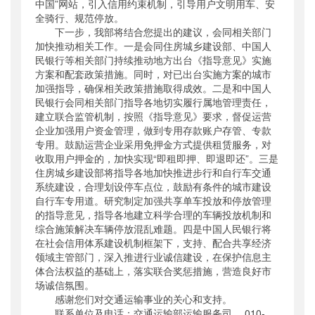
中国”网站，引入信用约束机制，引导用户文明用车、安
全骑行、规范停放。
下一步，我部将结合您提出的建议，会同相关部门
加快推动相关工作。一是会同住房城乡建设部、中国人
民银行等相关部门持续推动地方出台《指导意见》实施
方案和配套政策措施。同时，对已出台实施方案的城市
加强指导，确保相关政策措施取得成效。二是和中国人
民银行会同相关部门指导各地切实履行属地管理责任，
建立联合监管机制，按照《指导意见》要求，督促运营
企业加强用户资金管理，做到专用存款账户存管、专款
专用。鼓励运营企业采用免押金方式提供租赁服务，对
收取用户押金的，加快实现“即租即押、即退即还”。三是
住房城乡建设部将指导各地加快推进步行和自行车交通
系统建设，合理划设停车点位，鼓励有条件的城市建设
自行车专用道。研究制定加强共享单车投放和停放管理
的指导意见，指导各地建立科学合理的车辆投放机制和
综合施策解决车辆停放混乱难题。四是中国人民银行将
在社会信用体系建设机制框架下，支持、配合共享经济
领域主管部门，深入推进行业诚信建设，在保护信息主
体合法权益的基础上，落实联合奖惩措施，营造良好市
场诚信氛围。
感谢您们对交通运输事业的关心和支持。
联系单位及电话：交通运输部运输服务司， 010-