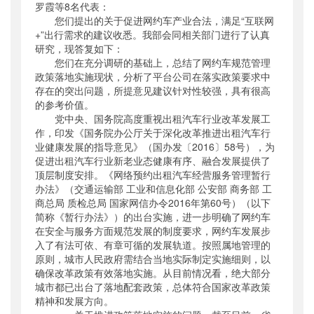
罗霞等8名代表：
公开日期
：
2018年06月22日
您们提出的关于促进网约车产业合法，满足“互联网
主题词
：
+”出行需求的建议收悉。我部会同相关部门进行了认真
网约车;建议;答复
研究，现答复如下：
机构分类
：
运输服务司
您们在充分调研的基础上，总结了网约车规范管理
主题分类
：
公众参与
政策落地实施现状，分析了平台公司在落实政策要求中
公文类型
：
其他
存在的突出问题，所提意见建议针对性较强，具有很高
的参考价值。
党中央、国务院高度重视出租汽车行业改革发展工
作，印发《国务院办公厅关于深化改革推进出租汽车行
业健康发展的指导意见》（国办发〔2016〕58号），为
促进出租汽车行业新老业态健康有序、融合发展提供了
顶层制度安排。《网络预约出租汽车经营服务管理暂行
办法》（交通运输部 工业和信息化部 公安部 商务部 工
商总局 质检总局 国家网信办令2016年第60号）（以下
简称《暂行办法》）的出台实施，进一步明确了网约车
在安全与服务方面规范发展的制度要求，网约车发展步
入了有法可依、有章可循的发展轨道。按照属地管理的
原则，城市人民政府需结合当地实际制定实施细则，以
确保改革政策有效落地实施。从目前情况看，绝大部分
城市都已出台了落地配套政策，总体符合国家改革政策
精神和发展方向。