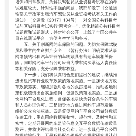
培训和日常教育。为解决驾驶员从业资格考试存在的考
试难度较大、针对性不强的问题，我部印发了《交通运
输部关于改革出租汽车驾驶员从业资格考试有关工作的
通知》（交运发〔2017〕134号），对全国公共科目考
试与区域科目考试实行“两考合一”，优化精简公共科目考
试题库和试题形式，并对社会公开，上线了全国公共科
目在线测试平台，方便考生学习和备考。
五、关于创新网约车保险的问题。为切实保障驾驶
员和乘客的生命财产安全，《暂行办法》明确要求从事
网络预约出租汽车经营的车辆须具有营运车辆相关保
险，同时网约车平台公司应当为乘客购买承运人责任险
等相关保险，充分保障乘客权益。
下一步，我们将认真结合您们提出的建议，继续推
进出租汽车行业改革政策的落地实施。一是加快地方改
革政策落实。继续加强对各地的跟踪指导，推动各地制
定积极稳慎出台实施细则，促进政策落地实施。二是加
快网约车合规化进程，督促各地尽快为符合条件的车辆
和人员办理许可。三是指导地方促进网约车规范发展，
维护公众合法权益。四是督促网约车平台公司做好数据
传输工作，重点围绕数据完整性、规范性、及时性和真
实性，定期开展网约车监管信息交互平台数据传输质量
测评，并将测评结果向社会公布，进一步规范平台公司
数据传输行为。五是积极配合银保监会探索研究设计创