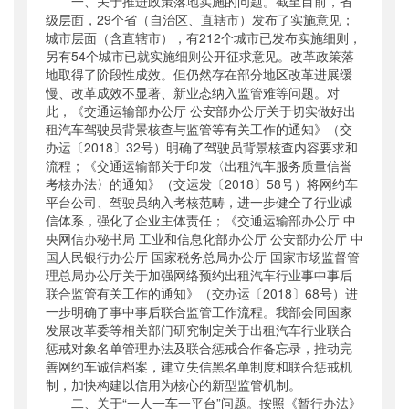
一、关于推进政策落地实施的问题。截至目前，省
级层面，29个省（自治区、直辖市）发布了实施意见；
城市层面（含直辖市），有212个城市已发布实施细则，
另有54个城市已就实施细则公开征求意见。改革政策落
地取得了阶段性成效。但仍然存在部分地区改革进展缓
慢、改革成效不显著、新业态纳入监管难等问题。对
此，《交通运输部办公厅 公安部办公厅关于切实做好出
租汽车驾驶员背景核查与监管等有关工作的通知》（交
办运〔2018〕32号）明确了驾驶员背景核查内容要求和
流程；《交通运输部关于印发〈出租汽车服务质量信誉
考核办法〉的通知》（交运发〔2018〕58号）将网约车
平台公司、驾驶员纳入考核范畴，进一步健全了行业诚
信体系，强化了企业主体责任；《交通运输部办公厅 中
央网信办秘书局 工业和信息化部办公厅 公安部办公厅 中
国人民银行办公厅 国家税务总局办公厅 国家市场监督管
理总局办公厅关于加强网络预约出租汽车行业事中事后
联合监管有关工作的通知》（交办运〔2018〕68号）进
一步明确了事中事后联合监管工作流程。我部会同国家
发展改革委等相关部门研究制定关于出租汽车行业联合
惩戒对象名单管理办法及联合惩戒合作备忘录，推动完
善网约车诚信档案，建立失信黑名单制度和联合惩戒机
制，加快构建以信用为核心的新型监管机制。
二、关于“一人一车一平台”问题。按照《暂行办法》