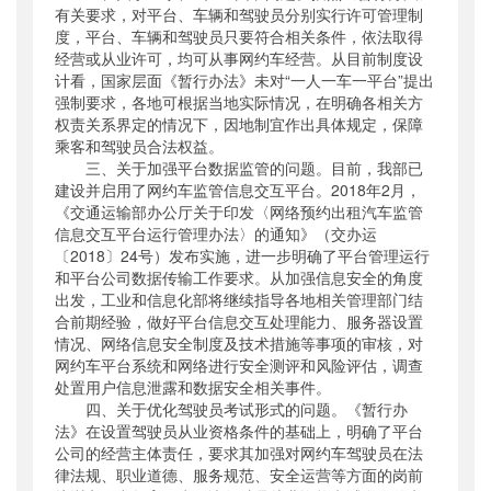
有关要求，对平台、车辆和驾驶员分别实行许可管理制
度，平台、车辆和驾驶员只要符合相关条件，依法取得
经营或从业许可，均可从事网约车经营。从目前制度设
计看，国家层面《暂行办法》未对“一人一车一平台”提出
强制要求，各地可根据当地实际情况，在明确各相关方
权责关系界定的情况下，因地制宜作出具体规定，保障
乘客和驾驶员合法权益。
三、关于加强平台数据监管的问题。目前，我部已
建设并启用了网约车监管信息交互平台。2018年2月，
《交通运输部办公厅关于印发〈网络预约出租汽车监管
信息交互平台运行管理办法〉的通知》（交办运
〔2018〕24号）发布实施，进一步明确了平台管理运行
和平台公司数据传输工作要求。从加强信息安全的角度
出发，工业和信息化部将继续指导各地相关管理部门结
合前期经验，做好平台信息交互处理能力、服务器设置
情况、网络信息安全制度及技术措施等事项的审核，对
网约车平台系统和网络进行安全测评和风险评估，调查
处置用户信息泄露和数据安全相关事件。
四、关于优化驾驶员考试形式的问题。《暂行办
法》在设置驾驶员从业资格条件的基础上，明确了平台
公司的经营主体责任，要求其加强对网约车驾驶员在法
律法规、职业道德、服务规范、安全运营等方面的岗前