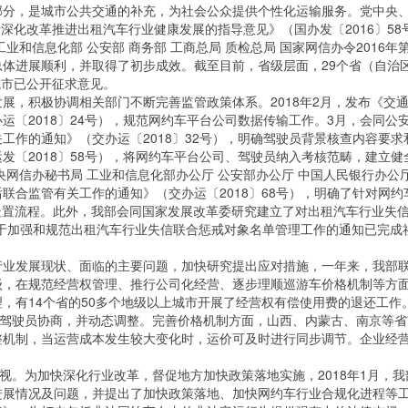
，是城市公共交通的补充，为社会公众提供个性化运输服务。党中央、
于深化改革推进出租汽车行业健康发展的指导意见》（国办发〔2016〕5
业和信息化部 公安部 商务部 工商总局 质检总局 国家网信办令2016
进展顺利，并取得了初步成效。截至目前，省级层面，29个省（自治
城市已公开征求意见。
，积极协调相关部门不断完善监管政策体系。2018年2月，发布《交
运〔2018〕24号），规范网约车平台公司数据传输工作。3月，会同公
工作的通知》（交办运〔2018〕32号），明确驾驶员背景核查内容要
发〔2018〕58号），将网约车平台公司、驾驶员纳入考核范畴，建立
网信办秘书局 工业和信息化部办公厅 公安部办公厅 中国人民银行办公
联合监管有关工作的通知》（交办运〔2018〕68号），明确了针对网
处置流程。此外，我部会同国家发展改革委研究建立了对出租汽车行业失信
关于加强和规范出租汽车行业失信联合惩戒对象名单管理工作的通知已完成
发展现状、面临的主要问题，加快研究提出应对措施，一年来，我部联
级，在规范经营权管理、推行公司化经营、逐步理顺巡游车价格机制等方
理，有14个省的50多个地级以上城市开展了经营权有偿使用费的退还工
、驾驶员协商，并动态调整。完善价格机制方面，山西、内蒙古、南京等
机制，当运营成本发生较大变化时，运价可及时进行同步调节。企业经营
。为加快深化行业改革，督促地方加快政策落地实施，2018年1月，
进展情况及问题，并提出了加快政策落地、加快网约车行业合规化进程等