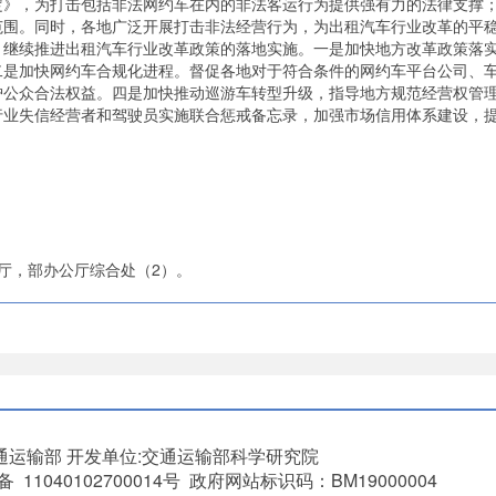
定》，为打击包括非法网约车在内的非法客运行为提供强有力的法律支撑
范围。同时，各地广泛开展打击非法经营行为，为出租汽车行业改革的平
续推进出租汽车行业改革政策的落地实施。一是加快地方改革政策落实
二是加快网约车合规化进程。督促各地对于符合条件的网约车平台公司、
护公众合法权益。四是加快推动巡游车转型升级，指导地方规范经营权管
行业失信经营者和驾驶员实施联合惩戒备忘录，加强市场信用体系建设，
厅，部办公厅综合处（2）。
通运输部
开发单位:交通运输部科学研究院
11040102700014号 政府网站标识码：BM19000004