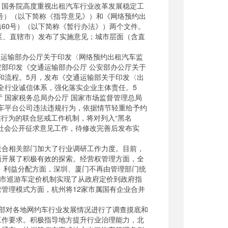
国务院高度重视出租汽车行业改革发展稳定工
8号）（以下简称《指导意见》）和《网络预约出
年第60号）（以下简称《暂行办法》）两个文件。
区、直辖市）发布了实施意见；城市层面（含直
通运输部办公厅关于印发〈网络预约出租汽车监
安部印发《交通运输部办公厅 公安部办公厅关于
求和流程。5月，发布《交通运输部关于印发〈出
健全行业诚信体系，强化落实企业主体责任。5
厅 国家税务总局办公厅 国家市场监督管理总局
约车平台公司违法违规行为，依据情节轻重给予约
行为的联合惩戒工作机制，将对列入“黑名
社会公开征求意见工作，待修改完善后发布实
合相关部门加大了行业调研工作力度。目前，
面开展了积极有效的探索。经营权管理方面，全
作。利益分配方面，深圳、厦门不再由管理部门统
省市巡游车定价机制实现了从政府定价到政府指
管理模式方面，杭州将12家市属国有企业合并
我部对各地网约车行业发展情况进行了调查摸底和
工作要求。积极指导地方提升行业治理能力，北