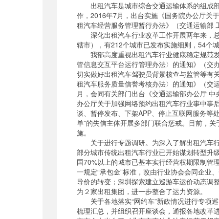
出租汽车是城市综合交通运输体系的组成部分
作，2016年7月，出台实施《国务院办公厅关
租汽车经营服务管理暂行办法》（交通运输部 工
深化出租汽车行业改革工作开展两年来，总体
辖市），有212个城市已发布实施细则，54个
我部高度重视出租汽车行业健康稳定规范发展
管信息交互平台运行管理办法〉的通知》（交办
切实做好出租汽车驾驶员背景核查与监管等有关
租汽车服务质量信誉考核办法〉的通知》（交运
月，会同有关部门出台《交通运输部办公厅 中央
办公厅关于加强网络预约出租汽车行业事中事后
谈、暂停发布、下架APP、停止互联网服务等
单”的失信主体开展多部门联合惩戒。目前，
施。
关于进行专题调研。为深入了解出租汽车行业
部分城市传统出租汽车行业已开始谋划转型升
国70%以上的城市已基本实行经营权期限制管
一规定“承包金”标准，改由行业协会会同企业
导价的转变；深圳探索建立巡游车运价动态调整
为２家出租集团，进一步整合了运力资源。
关于各地落实“网约车”新政情况进行专项巡视
梳理汇总，并组织召开座谈会，通报各地改革