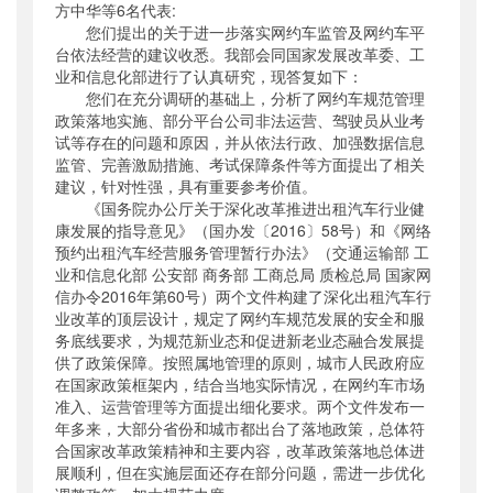
方中华等6名代表:
公开日期
：
2018年06月22日
您们提出的关于进一步落实网约车监管及网约车平
主题词
：
台依法经营的建议收悉。我部会同国家发展改革委、工
网约车;建议;答复
业和信息化部进行了认真研究，现答复如下：
机构分类
：
运输服务司
您们在充分调研的基础上，分析了网约车规范管理
主题分类
：
公众参与
政策落地实施、部分平台公司非法运营、驾驶员从业考
公文类型
：
其他
试等存在的问题和原因，并从依法行政、加强数据信息
监管、完善激励措施、考试保障条件等方面提出了相关
建议，针对性强，具有重要参考价值。
《国务院办公厅关于深化改革推进出租汽车行业健
康发展的指导意见》（国办发〔2016〕58号）和《网络
预约出租汽车经营服务管理暂行办法》（交通运输部 工
业和信息化部 公安部 商务部 工商总局 质检总局 国家网
信办令2016年第60号）两个文件构建了深化出租汽车行
业改革的顶层设计，规定了网约车规范发展的安全和服
务底线要求，为规范新业态和促进新老业态融合发展提
供了政策保障。按照属地管理的原则，城市人民政府应
在国家政策框架内，结合当地实际情况，在网约车市场
准入、运营管理等方面提出细化要求。两个文件发布一
年多来，大部分省份和城市都出台了落地政策，总体符
合国家改革政策精神和主要内容，改革政策落地总体进
展顺利，但在实施层面还存在部分问题，需进一步优化