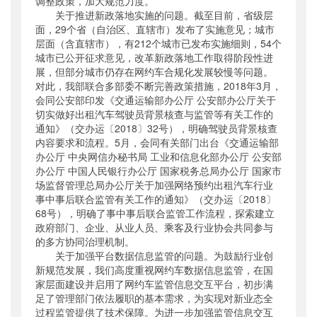
调整政策，加大规范力度。
关于推进新政落地实施的问题。截至目前，省级层
面，29个省（自治区、直辖市）发布了实施意见；城市
层面（含直辖市），有212个城市已发布实施细则，54个
城市已公开征求意见，改革新政落地工作取得阶段性进
展，但部分城市仍存在网约车合规化发展较慢等问题。
对此，我部联合多部委不断完善政策措施，2018年3月，
会同公安部印发《交通运输部办公厅 公安部办公厅关于
切实做好出租汽车驾驶员背景核查与监管等有关工作的
通知》（交办运〔2018〕32号），明确驾驶员背景核查
内容要求和流程。5月，会同有关部门出台《交通运输部
办公厅 中央网信办秘书局 工业和信息化部办公厅 公安部
办公厅 中国人民银行办公厅 国家税务总局办公厅 国家市
场监督管理总局办公厅关于加强网络预约出租汽车行业
事中事后联合监管有关工作的通知》（交办运〔2018〕
68号），明确了事中事后联合监管工作流程，探索建立
政府部门、企业、从业人员、乘客及行业协会共同参与
的多方协同治理机制。
关于加强平台数据信息监管的问题。为鼓励行业创
新规范发展，我们高度重视网约车数据信息监管，在国
家层面建设并启用了网约车监管信息交互平台，初步满
足了管理部门依法履职的基本需求，为实现对新业态全
过程监管提供了技术保障。为进一步加强监管信息交互