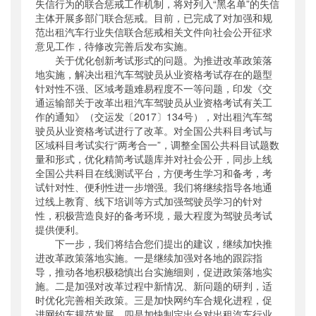
失信行为的联合惩戒工作机制，将对列入“黑名单”的失信
主体开展多部门联合惩戒。目前，已完成了对加强和规
范出租汽车行业失信联合惩戒相关文件向社会公开征求
意见工作，待修改完善后发布实施。
关于优化创新考试形式的问题。为推进改革政策落
地实施，解决出租汽车驾驶员从业资格考试存在的题型
针对性不强、区域考题难易程度不一等问题，印发《交
通运输部关于改革出租汽车驾驶员从业资格考试有关工
作的通知》（交运发〔2017〕134号），对出租汽车驾
驶员从业资格考试进行了改革。对全国公共科目考试与
区域科目考试实行“两考合一”，调整全国公共科目试题数
量和形式，优化精简考试题库并对社会公开，同步上线
全国公共科目在线测试平台，方便考生学习和备考，考
试针对性、便利性进一步增强。我们将继续指导各地通
过线上教育、线下培训等方式加强驾驶员学习的针对
性，积极营造良好的备考环境，最大程度为驾驶员考试
提供便利。
下一步，我们将结合您们提出的建议，继续加快推
进改革政策落地实施。一是继续加强对各地的跟踪指
导，推动各地积极稳慎出台实施细则，促进政策落地实
施。二是加强对改革过程中新情况、新问题的研判，适
时优化完善相关政策。三是加快网约车合规化进程，促
进网约车规范发展。四是加快制定出台对出租汽车行业