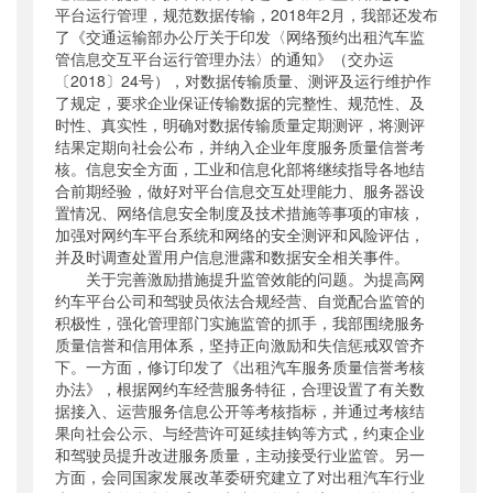
平台运行管理，规范数据传输，2018年2月，我部还发布
了《交通运输部办公厅关于印发〈网络预约出租汽车监
管信息交互平台运行管理办法〉的通知》（交办运
〔2018〕24号），对数据传输质量、测评及运行维护作
了规定，要求企业保证传输数据的完整性、规范性、及
时性、真实性，明确对数据传输质量定期测评，将测评
结果定期向社会公布，并纳入企业年度服务质量信誉考
核。信息安全方面，工业和信息化部将继续指导各地结
合前期经验，做好对平台信息交互处理能力、服务器设
置情况、网络信息安全制度及技术措施等事项的审核，
加强对网约车平台系统和网络的安全测评和风险评估，
并及时调查处置用户信息泄露和数据安全相关事件。
关于完善激励措施提升监管效能的问题。为提高网
约车平台公司和驾驶员依法合规经营、自觉配合监管的
积极性，强化管理部门实施监管的抓手，我部围绕服务
质量信誉和信用体系，坚持正向激励和失信惩戒双管齐
下。一方面，修订印发了《出租汽车服务质量信誉考核
办法》，根据网约车经营服务特征，合理设置了有关数
据接入、运营服务信息公开等考核指标，并通过考核结
果向社会公示、与经营许可延续挂钩等方式，约束企业
和驾驶员提升改进服务质量，主动接受行业监管。另一
方面，会同国家发展改革委研究建立了对出租汽车行业