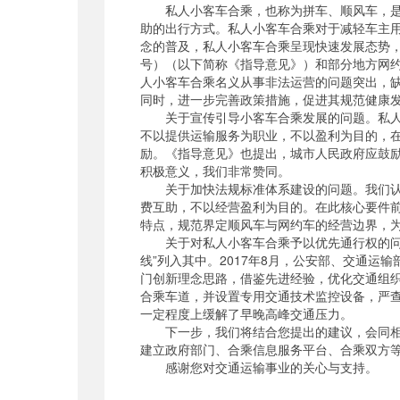
私人小客车合乘，也称为拼车、顺风车，是由
助的出行方式。私人小客车合乘对于减轻车主用
念的普及，私人小客车合乘呈现快速发展态势，
号）（以下简称《指导意见》）和部分地方网
人小客车合乘名义从事非法运营的问题突出，
同时，进一步完善政策措施，促进其规范健康
关于宣传引导小客车合乘发展的问题。私人小
不以提供运输服务为职业，不以盈利为目的，
励。《指导意见》也提出，城市人民政府应鼓
积极意义，我们非常赞同。
关于加快法规标准体系建设的问题。我们认为
费互助，不以经营盈利为目的。在此核心要件
特点，规范界定顺风车与网约车的经营边界，为
关于对私人小客车合乘予以优先通行权的问题。
线”列入其中。2017年8月，公安部、交通运
门创新理念思路，借鉴先进经验，优化交通组
合乘车道，并设置专用交通技术监控设备，严查
一定程度上缓解了早晚高峰交通压力。
下一步，我们将结合您提出的建议，会同相关
建立政府部门、合乘信息服务平台、合乘双方
感谢您对交通运输事业的关心与支持。