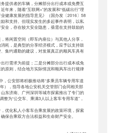
务提供者的车辆，分摊部分出行成本或免费互
年来，随着“互联网+”的发展和“低碳出行”理
健康发展的指导意见》（国办发〔2016〕58
鼓励和支持。但现实发生的多起事件表明，以私
产安全，存在较大安全隐患，亟需在支持鼓励的
，将闲置空间（即车内座位）与其他人分享，
的消耗，是典型的分享经济模式，应予以支持鼓
费、集约通勤的建议，对发展真正的顺风车具有
出行需求为前提；二是分摊部分出行成本或免
重的原则，结合地方实际情况和顺风车出行规律
中，公安部将积极推动将“多乘员车辆专用车道
20年），指导各地公安机关交管部门会同相关部
、山东济南、广州深圳等城市探索推出了专门的
调整为“公交车、乘满3人以上客车专用车道”，
，优化私人小客车合乘发展的政策环境，探索
，确保合乘双方合法权益和生命财产安全。