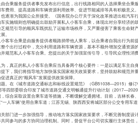
合乘服务提供者事先发布出行信息，出行线路相同的人选择乘坐合乘服
车费用、提高道路和车辆资源利用效率、促进节能减排等具有积极意义。近
也逐渐为我国公众所接受。《国务院办公厅关于深化改革推进出租汽车行业
约车实施细则也明确提出鼓励开展私人小客车合乘，体现出对分享经济的
缺乏规范引导的顺风车既扰乱了运输市场秩序，又严重侵害了乘客生命财
发展。
客车合乘是由服务提供者顺路捎带他人乘车，以合乘者自我出行为前提
在整个出行过程中，充分利用道路和车辆资源，基本不额外增加交通资源
励并规范私人小客车合乘。您提出的关于加强宣传引导，引导民众理性消
，真正的私人小客车合乘应当具备两个核心要件：一是以满足车主自身
前提下，我们将指导地方加快落实国家相关政策要求，坚持鼓励和规范并
促进真正的“顺风车”发展提供政策保障。
在《城市道路交通标志和标线设置规范》（GB51038—2015）修订
输部等四部委联合印发了城市道路交通文明畅通提升行动计划（2017—20
织，综合采取设置合乘车道等措施，不断缓解交通拥堵。目前，吉林长春
“一人车辆”使用合乘车道；江苏无锡、陕西西安将城区部分公交专用车道
部门进一步加强指导，推动地方落实国家政策要求，不断完善制度设计
等共同参与的多方协同治理机制。同时，督促平台公司切实履行主体责任