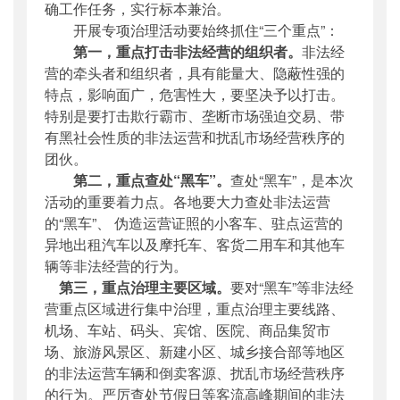
确工作任务，实行标本兼治。
开展专项治理活动要始终抓住“三个重点”：
第一，重点打击非法经营的组织者。
非法经
营的牵头者和组织者，具有能量大、隐蔽性强的
特点，影响面广，危害性大，要坚决予以打击。
特别是要打击欺行霸市、垄断市场强迫交易、带
有黑社会性质的非法运营和扰乱市场经营秩序的
团伙。
第二，重点查处“黑车”。
查处“黑车”，是本次
活动的重要着力点。各地要大力查处非法运营
的“黑车”、 伪造运营证照的小客车、驻点运营的
异地出租汽车以及摩托车、客货二用车和其他车
辆等非法经营的行为。
第三，重点治理主要区域。
要对“黑车”等非法经
营重点区域进行集中治理，重点治理主要线路、
机场、车站、码头、宾馆、医院、商品集贸市
场、旅游风景区、新建小区、
城乡接合
部等地区
的非法运营车辆和倒卖客源、扰乱市场经营秩序
的行为。严厉查处节假日等客流高峰期间的非法