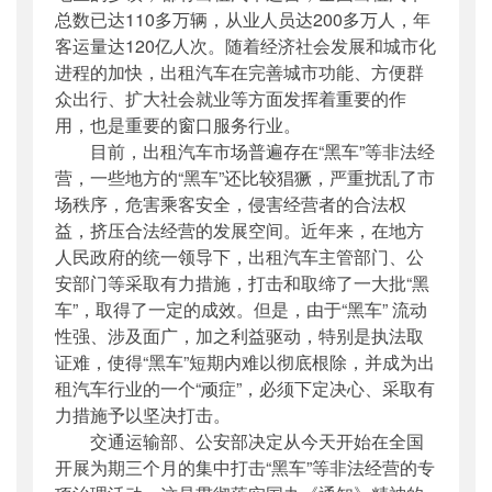
总数已达110多万辆，从业人员达200多万人，年
客运量达120亿人次。随着经济社会发展和
城
市化
进程的加快，出租汽车在完善
城
市功能、方便群
众出行、扩大社会就业等方面发挥着重要的作
用，也是重要的窗口服务行业。
目前，出租汽车市场普遍存在“黑车”等非法经
营，一些地方的“黑车”还比较猖獗，严重扰乱了市
场秩序，危害乘客安全，侵害经营者的合法权
益，挤压合法经营的发展空间。近年来，在地方
人民政府的统一领导下，出租汽车主管部门、公
安部门等采取有力措施，打击和取缔了一大批“黑
车”，取得了一定的成效。但是，由于“黑车” 流动
性强、涉及面广，加之利益驱动，特别是执法取
证难，使得“黑车”短期内难以彻底根除，并成为出
租汽车行业的一个“顽症”，必须下定决心、采取有
力措施予以坚决打击。
交通运输部、公安部决定从今天开始在全国
开展为期三个月的集中打击“黑车”等非法经营的专