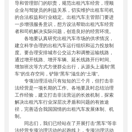
导和管理部门的职责，规范出租汽车经营，理顺
企业与驾驶员的利益关系，切实维护出租车司机
的合法权益和行业稳定。出租汽车主管部门要进
一步增强服务意识，想方设法帮助出租汽车经营
者和司机解决实际问题，创造良好的经营环境。
各地要认真研究出租汽车市场的供求情况，
建立科学合理的出租汽车运行组织和运力投放制
度。要合理安排
城
市公交运力和调整运输线路，
通过增开线路、增开车辆、延长线路开行时间、
增加班次等方式方便群众出行，从源头上遏制“黑
车”的生存空间，铲除“黑车”滋生的“土壤”。
专项治理活动只有短短的三个月，但打击非
法经营是一项长期的工作。各地要及时总结治理
工作经验，建立打击非法营运的长效机制，探索
解决出租汽车行业深层次矛盾和问题的有效途
径，完善适合我国国情的出租汽车发展体制、机
制。
同志们，我们已经站在了开展打击“黑车”等非
法经营专项治理活动的起跑线上，专项治理活动