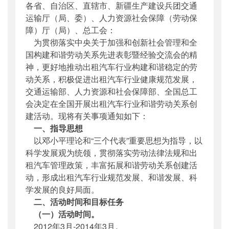
各省、自治区、直辖市、新疆生产建设兵团交通
公开日期
：
2012年01月05日
运输厅（局、委）、人力资源社会保障（劳动保
主题词
：
出租汽车行业;和谐劳动关系;创建;活
障）厅（局）、总工会：
动
为贯彻落实中央关于加强和创新社会管理和全
机构分类
：
运输服务司
国构建和谐劳动关系先进表彰暨经验交流会的精
主题分类
：
其他
神，更好地推动出租汽车行业构建和谐稳定的劳
公文类型
：
部文件
动关系，积极促进出租汽车行业健康规范发展，
交通运输部、人力资源和社会保障部、全国总工
会决定在全国开展出租汽车行业和谐劳动关系创
建活动。现将有关事项通知如下：
一、指导思想
以邓小平理论和“三个代表”重要思想为指导，以
科学发展观为统领，贯彻落实劳动法律法规和出
租汽车管理政策，丰富拓展和谐劳动关系创建活
动，形成出租汽车行业规范发展、和谐发展、科
学发展的良好局面。
二、活动时间和目标任务
（一）活动时间。
2012年3月-2014年3月。