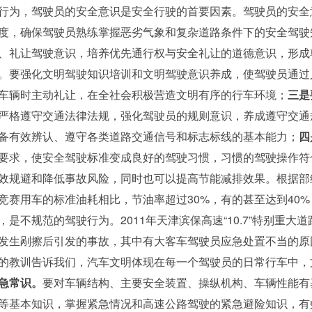
行为，驾驶员的安全意识是安全行驶的首要因素。驾驶员的安全
度，确保驾驶员熟练掌握恶劣气象和复杂道路条件下的安全驾驶
、礼让驾驶意识，培养优先通行权与安全礼让的道德意识，形成
。要强化文明驾驶知识培训和文明驾驶意识养成，使驾驶员通过
车辆时主动礼让，在全社会积极营造文明有序的行车环境；
三是
严格遵守交通法律法规，强化驾驶员的规则意识，养成遵守交通
备有效辨认、遵守各类道路交通信号和标志标线的基本能力；
四
要求，使安全驾驶标准变成良好的驾驶习惯，习惯的驾驶操作符
效规避和降低事故风险，同时也可以提高节能减排效果。根据部组
竞赛用车的标准油耗相比，节油率超过30%，有的甚至达到40%
规范的驾驶行为。2011年天津滨保高速“10.7”特别重大道路交
发生剐擦后引发的事故，其中有大客车驾驶员应急处置不当的原
的教训告诉我们，汽车文明体现在每一个驾驶员的日常行车中，
急常识。
要对车辆结构、主要安全装置、操纵机构、车辆性能有
等基本知识，掌握紧急情况和高速公路驾驶的紧急避险知识，有