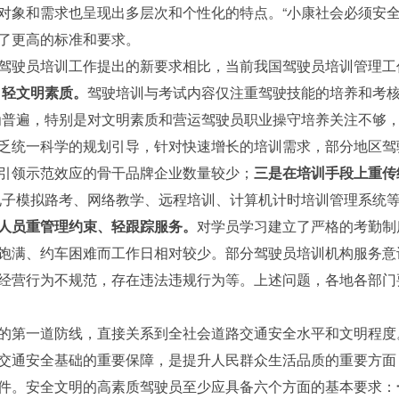
对象和需求也呈现出多层次和个性化的特点。“小康社会必须安全发
了更高的标准和要求。
驶员培训工作提出的新要求相比，当前我国驾驶员培训管理工
、轻文明素质。
驾驶培训与考试内容仅注重驾驶技能的培养和考核
为普遍，特别是对文明素质和营运驾驶员职业操守培养关注不够
乏统一科学的规划引导，针对快速增长的培训需求，部分地区驾
引领示范效应的骨干品牌企业数量较少；
三是在培训手段上重传
电子模拟路考、网络教学、远程培训、计算机计时培训管理系统
人员重管理约束、轻跟踪服务。
对学员学习建立了严格的考勤制
饱满、约车困难而工作日相对较少。部分驾驶员培训机构服务意识
经营行为不规范，存在违法违规行为等。上述问题，各地各部门
的第一道防线，直接关系到全社会道路交通安全水平和文明程度
交通安全基础的重要保障，是提升人民群众生活品质的重要方面
件。安全文明的高素质驾驶员至少应具备六个方面的基本要求：