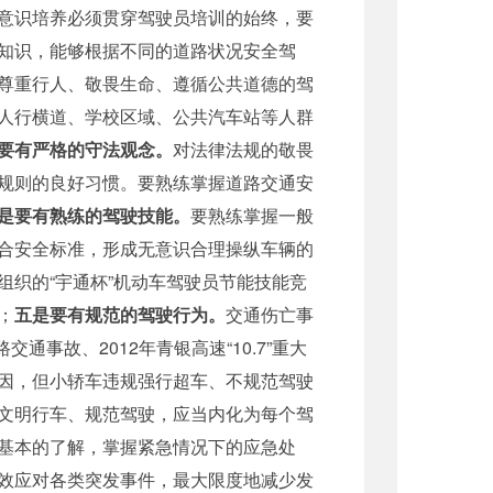
意识培养必须贯穿驾驶员培训的始终，要
知识，能够根据不同的道路状况安全驾
尊重行人、敬畏生命、遵循公共道德的驾
人行横道、学校区域、公共汽车站等人群
要有严格的守法观念。
对法律法规的敬畏
规则的良好习惯。要熟练掌握道路交通安
是要有熟练的驾驶技能。
要熟练掌握一般
合安全标准，形成无意识合理操纵车辆的
织的“宇通杯”机动车驾驶员节能技能竞
；
五是要有规范的驾驶行为。
交通伤亡事
通事故、2012年青银高速“10.7”重大
因，但小轿车违规强行超车、不规范驾驶
文明行车、规范驾驶，应当内化为每个驾
基本的了解，掌握紧急情况下的应急处
效应对各类突发事件，最大限度地减少发