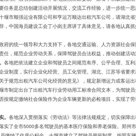
要任务是总结创建活动开展情况，交流工作经验，进一步统一思
十堰市顺强运业有限公司和亨运万顺达出租汽车公司，请湖北省
辞，中国海员建设工会丁小岗主席讲了具体意见，请各地认真抓
政府的统一领导和大力支持下，各地交通运输、人力资源社会保
责任，规范企业劳动关系，保障驾驶员合法权益，推动创建活动
。
各地把依法建立企业和驾驶员之间规范有序、公平合理、互利
企业制度，实行企业化经营、员工化管理。湖北、江苏等省要求
关于规范出租汽车公司化经营的意见》，规定新增运力或客运出
堰市制定出台了出租汽车行业劳动用工标准合同文本，为驾驶员
否按规定缴纳社会保险作为企业车辆更新的必检项目，实现了劳动
实。
各地深入贯彻落实《劳动法》等法律法规规定，切实保障出
落实了全市5000多名驾驶员的基本医疗保险和养老保险。郑州
驶员缴纳了住房公积金。十堰市建立了驾驶员替班制度，按照车辆与