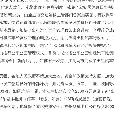
了“歇人歇车、带薪休假”的休息制度，减免了驾驶员休息日“份钱
名替班驾驶员，由企业报交通运输主管部门备案后实施，有效保
实施。
交通运输部道路运输司联合国家发改委价格司开展了出租
基本思路，加快了出租汽车运价管理政策出台进程，合理疏导成
出租汽车经营权管理的调控力度。湖北省将出租汽车行政许可、
管理和经营期限制度，制定了《出租汽车客运经营权管理规定》
力推行公车公营管理模式。目前，湖北省公车公营出租汽车比例
万元年降至目前的1万元。江苏省张家港、江阴两市完成了出租汽
完善。
各地人民政府不断加大土地、资金和政策支持力度，加快
业发展创建良好的外部环境。湖北省武汉、宜昌、十堰、襄阳等地
餐难、如厕难”等问题。浙江省杭州市投入2800万元建设了9个
提供3项基本服务（停车、吃饭、如厕）和8项拓展服务（座套换洗
停车休息，也确保了道路交通安全。福州华威出租公司投入200