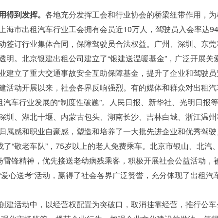
用得到发挥。
各地充分发挥工会和行业协会的桥梁纽带作用，为
上海市出租汽车行业工会拥有会员近10万人，驾驶员入会率达9
动签订行业集体合同，保障驾驶员合法权益。广州、深圳、东莞
透明。北京银建出租公司建立了“银建送温暖基金”，广泛开展关
业建立了重大交通事故安全互助保障基金，提升了企业和驾驶员
建活动开展以来，社会各界反响强烈。有的媒体和群众对出租汽
出租汽车行业发展的“制度性破题”。人民日报、新华社、光明日报
深圳、湖北十堰、内蒙古包头、湖南长沙、吉林白城、浙江温州
归属感和职业自豪感，塑造和培养了一大批先进企业和优秀驾驶
成了“敬老车队”，75岁以上的老人免费乘车。北京市银山、北
弘扬雷锋精神，优先接送老幼病残乘客，积极开展社会公益活动，被
“爱心送考”活动，赢得了社会各界广泛赞誉，充分体现了出租汽
建活动中，以经营权配置为突破口，取消挂靠经营，推行公车