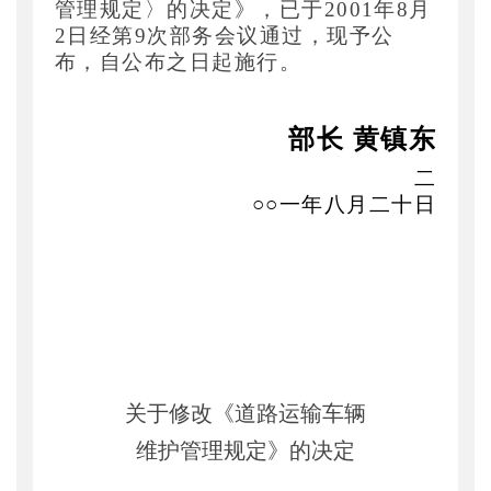
管理规定〉的决定》，已于
2001年8月
主题词
：
修改;道路运输;车辆;维护;管理规定
2日经第9次部务会议通过，现予公
机构分类
：
运输服务司
布，自公布之日起施行。
主题分类
：
部颁规章
公文类型
：
其他
部长 黄镇东
二
○○一年八月二十日
关于修改《道路运输车辆
维护管理规定》的决定