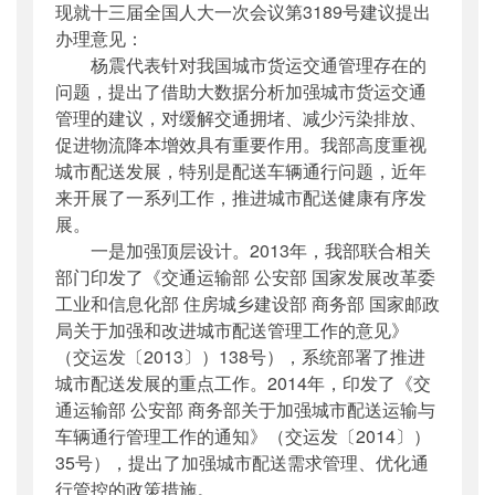
现就十三届全国人大一次会议第3189号建议提出
公开日期
：
2018年10月25日
办理意见：
主题词
：
十三届全国人大一次会议
杨震代表针对我国城市货运交通管理存在的
机构分类
：
运输服务司
问题，提出了借助大数据分析加强城市货运交通
主题分类
：
公众参与
管理的建议，对缓解交通拥堵、减少污染排放、
公文类型
：
部办公厅函
促进物流降本增效具有重要作用。我部高度重视
城市配送发展，特别是配送车辆通行问题，近年
来开展了一系列工作，推进城市配送健康有序发
展。
一是加强顶层设计。2013年，我部联合相关
部门印发了《交通运输部 公安部 国家发展改革委
工业和信息化部 住房城乡建设部 商务部 国家邮政
局关于加强和改进城市配送管理工作的意见》
（交运发〔2013〕）138号），系统部署了推进
城市配送发展的重点工作。2014年，印发了《交
通运输部 公安部 商务部关于加强城市配送运输与
车辆通行管理工作的通知》（交运发〔2014〕）
35号），提出了加强城市配送需求管理、优化通
行管控的政策措施。