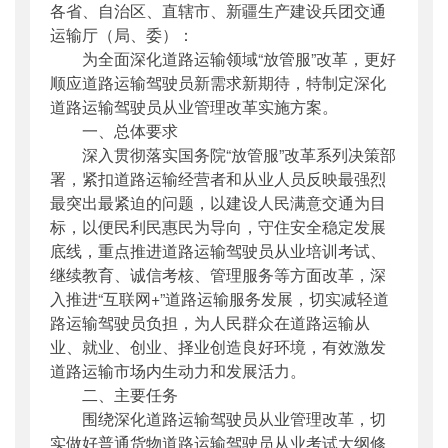
各省、自治区、直辖市、新疆生产建设兵团交通
公开日期
：
2018年11月21日
运输厅（局、委）：
主题词
：
道路运输;驾驶员;从业管理;改革;实施
为全面深化道路运输领域“放管服”改革，更好
方案
顺应道路运输驾驶员新需求新期待，特制定深化
机构分类
：
运输服务司
道路运输驾驶员从业管理改革实施方案。
主题分类
：
标准
一、总体要求
公文类型
：
部办公厅文件
深入贯彻落实国务院“放管服”改革系列决策部
署，紧扣道路运输经营者和从业人员反映最强烈
最突出最紧迫的问题，以建设人民满意交通为目
标，以便民利民惠民为导向，守住安全稳定发展
底线，重点推进道路运输驾驶员从业培训考试、
继续教育、诚信考核、管理服务等方面改革，深
入推进“互联网+”道路运输服务发展，切实减轻道
路运输驾驶员负担，为人民群众在道路运输从
业、就业、创业、择业创造良好环境，有效激发
道路运输市场内生动力和发展活力。
二、主要任务
围绕深化道路运输驾驶员从业管理改革，切
实做好普通货物道路运输驾驶员从业考试大纲修