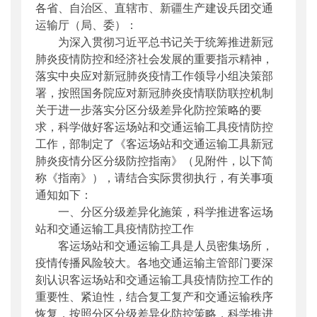
各省、自治区、直辖市、新疆生产建设兵团交通
公开日期
：
2020年03月02日
运输厅（局、委）：
主题词
：
客运场站;交通运输工具;疫情防控
为深入贯彻习近平总书记关于统筹推进新冠
机构分类
：
运输服务司
肺炎疫情防控和经济社会发展的重要指示精神，
主题分类
：
应急管理
落实中央应对新冠肺炎疫情工作领导小组决策部
公文类型
：
部明电或部办公厅明电
署，按照国务院应对新冠肺炎疫情联防联控机制
关于进一步落实分区分级差异化防控策略的要
求，科学做好客运场站和交通运输工具疫情防控
工作，部制定了《客运场站和交通运输工具新冠
肺炎疫情分区分级防控指南》（见附件，以下简
称《指南》），请结合实际贯彻执行，有关事项
通知如下：
一、分区分级差异化施策，科学推进客运场
站和交通运输工具疫情防控工作
客运场站和交通运输工具是人员密集场所，
疫情传播风险较大。各地交通运输主管部门要深
刻认识客运场站和交通运输工具疫情防控工作的
重要性、紧迫性，结合复工复产和交通运输秩序
恢复，按照分区分级差异化防控策略，科学推进