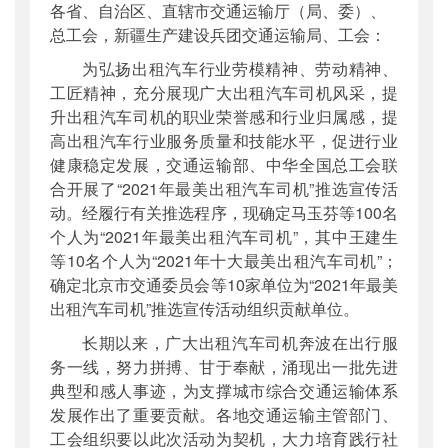
各省、自治区、直辖市交通运输厅（局、委）、
公开日期
：
2022年09月01日
总工会，新疆生产建设兵团交通运输局、工会：
主题词
：
2021年最美出租汽车司机;名单
为弘扬出租汽车行业劳模精神、劳动精神、
机构分类
：
运输服务司
工匠精神，充分展现广大出租汽车司机风采，提
主题分类
：
其他
升出租汽车司机的职业荣誉感和行业归属感，提
公文类型
：
部函
高出租汽车行业服务质量和技能水平，促进行业
健康稳定发展，交通运输部、中华全国总工会联
合开展了“2021年最美出租汽车司机”推选宣传活
动。经履行有关推选程序，现确定马玉芬等100名
个人为“2021年最美出租汽车司机”，其中王建生
等10名个人为“2021年十大最美出租汽车司机”；
确定北京市交通委员会等10家单位为“2021年最美
出租汽车司机”推选宣传活动组织贡献单位。
长期以来，广大出租汽车司机奔波在出行服
务一线，努力拼搏、甘于奉献，涌现出一批先进
典型和感人事迹，为支撑城市综合交通运输体系
发展作出了重要贡献。各地交通运输主管部门、
工会组织要以此次活动为契机，大力培育践行社