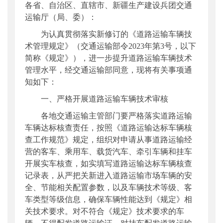
各省、自治区、直辖市、新疆生产建设兵团交通
公开日期
：
2023年05月18日
运输厅（局、委）：
主题词
：
道路运输车辆;技术管理
为认真贯彻落实新修订的《道路运输车辆技
机构分类
：
运输服务司
术管理规定》（交通运输部令2023年第3号，以下
主题分类
：
安全质量
简称《规定》），进一步提升道路运输车辆技术
公文类型
：
部办公厅文件
管理水平，经交通运输部同意，现将有关事项通
知如下：
一、严格开展道路运输车辆技术审核
各地交通运输主管部门要严格落实道路运输
车辆达标核查责任，按照《道路运输达标车辆核
查工作规范》规定，组织对申请从事道路运输经
营的客车、乘用车、载货汽车、牵引车辆和挂车
开展实车核查，如实填写道路运输达标车辆核查
记录表，从严把关新进入道路运输市场车辆的安
全、节能相关配置参数，以及车辆技术等级、客
车类型等级信息，确保车辆性能达到《规定》相
关技术要求。对不符合《规定》技术要求的车