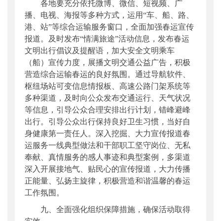
各地要充分依托微博、微信、短视频、广
播、电视、海报等多种方式，运用“车、船、路、
港、站”等综合运输服务窗口，全面加强春运宣传
报道。及时发布“情满旅途”活动信息，发布春运
文明出行倡议及提醒语，加大安全文明乘车
（船）宣传力度，展播文明交通公益广告，积极
营造综合运输春运的良好氛围。通过导航软件、
枢纽场站可变信息情报板、高速公路门架系统等
多种渠道，及时向公众发布交通运行、天气状况
等信息，引导公众合理安排出行计划，错峰避峰
出行。引导公众出行保持良好卫生习惯，当好自
身健康第一责任人。深入挖掘、大力宣传报道春
运服务一线典型做法和干部职工坚守岗位、无私
奉献、真情服务的感人事迹和典型案例，多渠道
深入开展接地气、贴民心的宣传报道，大力传播
正能量、弘扬主旋律，积极营造和谐温馨的春运
工作氛围。
九、全面强化组织保障措施，确保活动取得