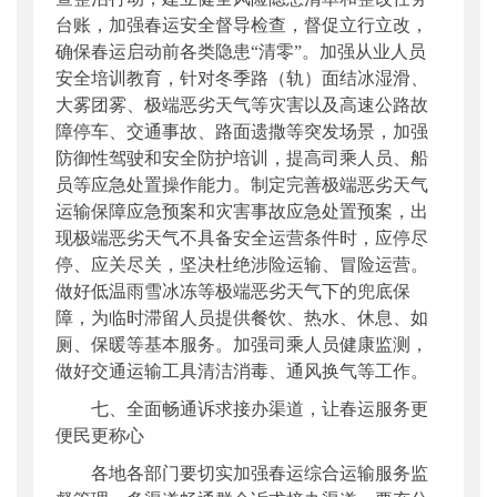
台账，加强春运安全督导检查，督促立行立改，
确保春运启动前各类隐患“清零”。加强从业人员
安全培训教育，针对冬季路（轨）面结冰湿滑、
大雾团雾、极端恶劣天气等灾害以及高速公路故
障停车、交通事故、路面遗撒等突发场景，加强
防御性驾驶和安全防护培训，提高司乘人员、船
员等应急处置操作能力。制定完善极端恶劣天气
运输保障应急预案和灾害事故应急处置预案，出
现极端恶劣天气不具备安全运营条件时，应停尽
停、应关尽关，坚决杜绝涉险运输、冒险运营。
做好低温雨雪冰冻等极端恶劣天气下的兜底保
障，为临时滞留人员提供餐饮、热水、休息、如
厕、保暖等基本服务。加强司乘人员健康监测，
做好交通运输工具清洁消毒、通风换气等工作。
七、全面畅通诉求接办渠道，让春运服务更
便民更称心
各地各部门要切实加强春运综合运输服务监