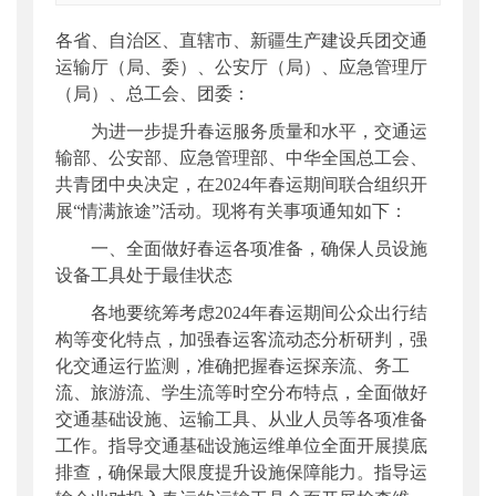
索引号
：
000019713O09/2024-00008
各省、自治区、直辖市、新疆生产建设兵团交通
公开日期
：
2024年01月18日
运输厅（局、委）、公安厅（局）、应急管理厅
主题词
：
春运;情满旅途
（局）、总工会、团委：
机构分类
：
运输服务司
为进一步提升春运服务质量和水平，交通运
主题分类
：
应急管理
输部、公安部、应急管理部、中华全国总工会、
公文类型
：
部明电或部办公厅明电
共青团中央决定，在2024年春运期间联合组织开
展“情满旅途”活动。现将有关事项通知如下：
一、全面做好春运各项准备，确保人员设施
设备工具处于最佳状态
各地要统筹考虑2024年春运期间公众出行结
构等变化特点，加强春运客流动态分析研判，强
化交通运行监测，准确把握春运探亲流、务工
流、旅游流、学生流等时空分布特点，全面做好
交通基础设施、运输工具、从业人员等各项准备
工作。指导交通基础设施运维单位全面开展摸底
排查，确保最大限度提升设施保障能力。指导运