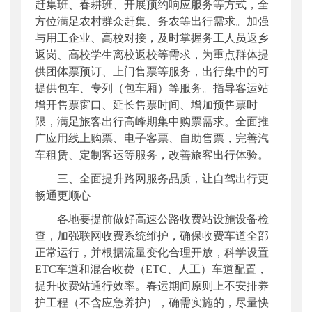
赶集班、春耕班、开展预约响应服务等方式，全
方位满足农村群众赶集、务农等出行需求。加强
与用工企业、高校对接，及时掌握务工人员返乡
返岗、高校学生离校返校等需求，为重点群体提
供团体票预订、上门售票等服务，出行集中的可
提供包车、专列（包车厢）等服务。指导客运站
增开售票窗口、延长售票时间、增加预售票时
限，满足旅客出行高峰期集中购票需求。全面推
广应用线上购票、电子客票、自助售票，完善汽
车租赁、定制客运等服务，改善旅客出行体验。
三、全面提升路网服务品质，让自驾出行更
畅通更顺心
各地要提前做好高速公路收费站设施设备检
查，加强联网收费系统维护，确保收费车道全部
正常运行，并根据流量变化合理开放，科学设置
ETC车道和混合收费（ETC、人工）车道配置，
提升收费站通行效率。春运期间原则上不安排养
护工程（不含应急养护），确需实施的，尽量快