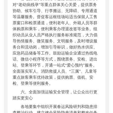
对“老幼病残孕”等重点群体关心关爱，提供票务
协助、候车引导、行李搬运、无障碍、专用通道
等温馨服务。督促客运枢纽场站适当保留人工售
票窗口和检票通道，便利老年人、外籍人员等群
体购票和乘车，便利乘客办理退改签等业务。组
织动员从业人员严格执行服务标准规范，大力倡
导热情服务、微笑服务、文明服务，及时增设服
务台和流动岗，增加引导标识，做好热水供应、
应急药品储备等工作。鼓励运输企业通过热线电
话、微信小程序等方式，围绕票务、安检、进出
站、登乘等环节，开通一站式“爱心预约”服务。
全面落实军人、消防救援人员、“三属”、儿童等
重点旅客乘车优待政策，提供购票、值机、安
检、登乘等便利服务。
六、全面加强运输安全管理，让公众出行更
踏实更安心
各地要集中组织开展春运风险研判和隐患排
查整治行动，建立健全风险隐患清单和整改任务