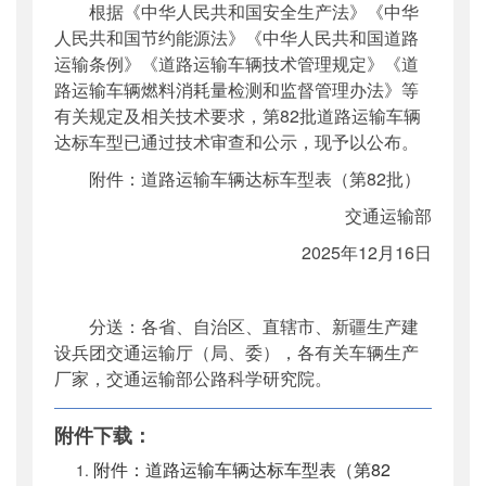
根据《中华人民共和国安全生产法》《中华
公开日期
：
2025年12月18日
人民共和国节约能源法》《中华人民共和国道路
主题词
：
道路运输;达标车型
运输条例》《道路运输车辆技术管理规定》《道
机构分类
：
运输服务司
路运输车辆燃料消耗量检测和监督管理办法》等
主题分类
：
其他监督
有关规定及相关技术要求，第82批道路运输车辆
公文类型
：
部公告通告
达标车型已通过技术审查和公示，现予以公布。
附件：道路运输车辆达标车型表（第82批）
交通运输部
2025年12月16日
分送：各省、自治区、直辖市、新疆生产建
设兵团交通运输厅（局、委），各有关车辆生产
厂家，交通运输部公路科学研究院。
附件下载：
附件：道路运输车辆达标车型表（第82