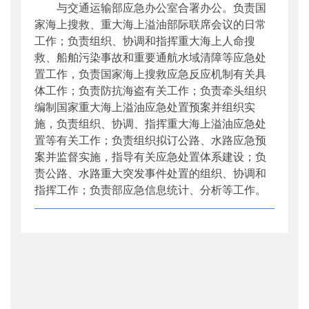
与交通运输部应急办公室合署办公。负责国
公开日期
：
2014年02月11日
家海上搜救、重大海上溢油部际联席会议的日常
主题词
：
职责
工作；负责组织、协调和指挥重大海上人命搜
机构分类
：
中国海上搜救中心
救、船舶污染事故和重要通航水域清障等应急处
主题分类
：
机构信息
置工作，负责国家海上搜救应急反应机制有关具
公文类型
：
部文件
体工作；负责防抗海盗有关工作；负责牵头组织
编制国家重大海上溢油应急处置预案并组织实
施，负责组织、协调、指挥重大海上溢油应急处
置等有关工作；负责组织拟订公路、水路应急预
案并监督实施，指导有关应急处置体系建设；负
责公路、水路重大突发事件处置的组织、协调和
指挥工作；负责部应急信息统计、分析等工作。