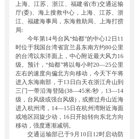
上海、江苏、浙江、福建省
(市)交通运输
公开日期
：
2021年09月13日
厅(委)、海上搜救中心
，
上海、江苏、浙
主题词
：
防御 台风 响应 灿都
江、福建海事局
，
东海救助局、上海打捞
机构分类
：
中国海上搜救中心
局
:
主题分类
：
应急管理
今年第
14号台风“灿都”的中心12日11
公文类型
：
部明电或部办公厅明电
时位于我国台湾省宜兰县东南方约80公里
的台湾以东洋面上
，
中心附近最大风力
16
级。预计
，
“
灿都
”
将以每小时
20
—
25公里
左右的速度向偏北方向移动
，
今天下午将
进入东海南部
，
于
13日白天在浙江舟山到
三门一带沿海登陆
(
38
—
45米
/
秒
，
13
—
14
级
，
台风级或强台风级
)，
或擦过舟山近海
进入杭州湾
，
14
—
15日在杭州湾附近海面
或地区回旋少动
，
16日开始转向东北方向
移动
，
强度逐渐减弱。
交通运输部已于
9月10日12时启动防