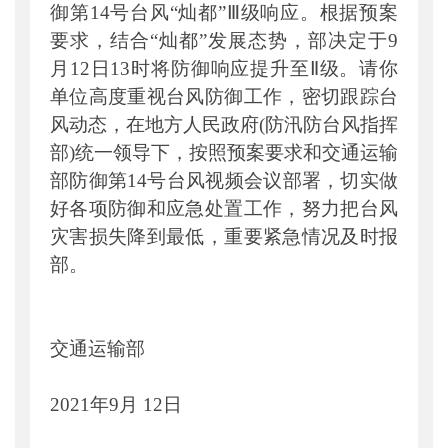
御第14号台风“灿都”Ⅲ级响应。根据预案
要求
，
结合
“灿都”发展态势
，
部决定于
9
月12日13时将防御响应提升至Ⅱ级。请你
单位高度重视台风防御工作
，
密切跟踪台
风动态
，
在地方人民政府
(
防汛防台风指挥
部
)
统一领导下
，
按照预案要求和交通运输
部防御第
14号台风视频会议部署
，
切实做
好各项防御和应急处置工作
，
努力把台风
灾害损失降到最低
，
重要紧急情况及时报
部。
交通运输部
2021年9月 12日