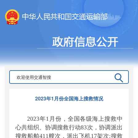
2023年1月份全国海上搜救情况
202
3
年
1
月份，全国各级海上搜救中
心共组织、协调搜救行动
83
次，协调派出
搜救船舶
411
艘次，派出飞机
17
架次;搜救