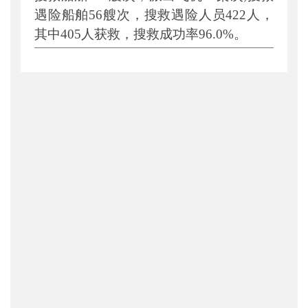
遇险船舶
56
艘次，搜救遇险人员
422
人，
其中
405
人获救，搜救成功率
96
.0
%
。