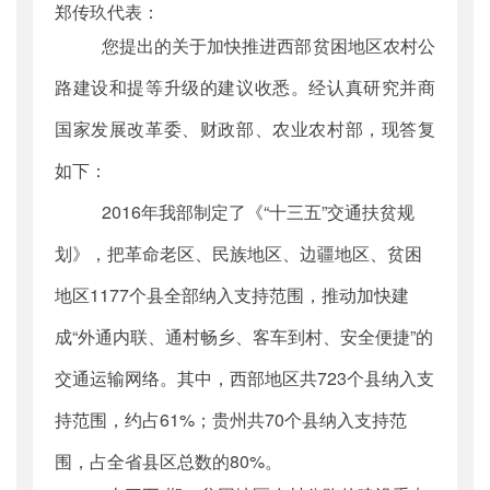
郑传玖代表：
公开日期
：
2018年07月20日
您提出的关于加快推进西部贫困地区农村公
主题词
：
十三届;全国人大;第1898号;答复函
机构分类
：
综合规划司
路建设和提等升级的建议收悉。经认真研究并商
主题分类
：
公众参与
国家发展改革委、财政部、农业农村部，现答复
公文类型
：
其他
如下：
2016年我部制定了《“十三五”交通扶贫规
划》，把革命老区、民族地区、边疆地区、贫困
地区1177个县全部纳入支持范围，推动加快建
成“外通内联、通村畅乡、客车到村、安全便捷”的
交通运输网络。其中，西部地区共723个县纳入支
持范围，约占61%；贵州共70个县纳入支持范
围，占全省县区总数的80%。