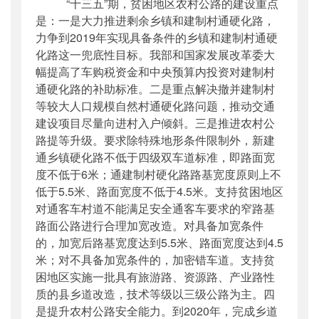
“十三五”期，贫困地区农村公路的建设重点
是：一是大力推进剩余乡镇和建制村通硬化路，
力争到2019年实现具备条件的乡镇和建制村通硬
化路这一兜底性目标。我部和国家发展改革委大
幅提高了车购税资金和中央预算内投资对建制村
通硬化路的补助标准。二是重点解决撤并建制村
等较大人口规模自然村通硬化路问题，推动交通
建设项目尽量向进村入户倾斜。三是推进农村公
路提等升级。要求除特殊地形条件限制外，新建
通乡镇硬化路不低于四级双车道标准，即路面宽
度不低于6米；通建制村硬化路路基宽度原则上不
低于5.5米、路面宽度不低于4.5米。支持贫困地区
对通客车村道不能满足安全通客车要求的窄路基
路面公路进行合理加宽改造。对具备加宽条件
的，加宽后路基宽度达到5.5米、路面宽度达到4.5
米；对不具备加宽条件的，加密错车道。支持贫
困地区实施一批具有旅游路、资源路、产业路性
质的县乡道改造，技术等级以三级公路为主。四
是提升农村公路安全能力。到2020年，完成乡道