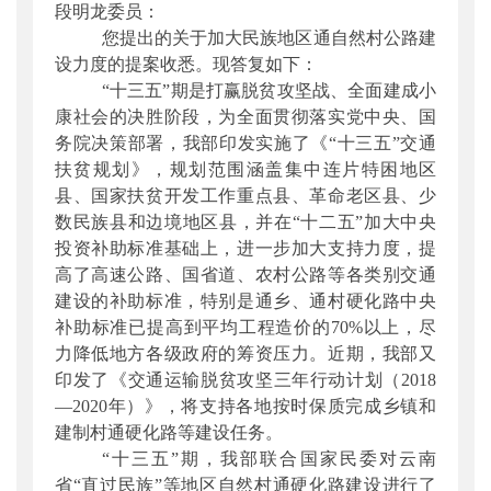
段明龙委员：
公开日期
：
2018年07月20日
您提出的关于加大民族地区通自然村公路建
主题词
：
政协;十三届全国委员会第一次会议;
设力度的提案收悉。现答复如下：
第246...
“十三五”期是打赢脱贫攻坚战、全面建成小
机构分类
：
综合规划司
康社会的决胜阶段，为全面贯彻落实党中央、国
主题分类
：
公众参与
务院决策部署，我部印发实施了《“十三五”交通
公文类型
：
其他
扶贫规划》，规划范围涵盖集中连片特困地区
县、国家扶贫开发工作重点县、革命老区县、少
数民族县和边境地区县，并在“十二五”加大中央
投资补助标准基础上，进一步加大支持力度，提
高了高速公路、国省道、农村公路等各类别交通
建设的补助标准，特别是通乡、通村硬化路中央
补助标准已提高到平均工程造价的70%以上，尽
力降低地方各级政府的筹资压力。近期，我部又
印发了《交通运输脱贫攻坚三年行动计划（2018
—2020年）》，将支持各地按时保质完成乡镇和
建制村通硬化路等建设任务。
“十三五”期，我部联合国家民委对云南
省“直过民族”等地区自然村通硬化路建设进行了