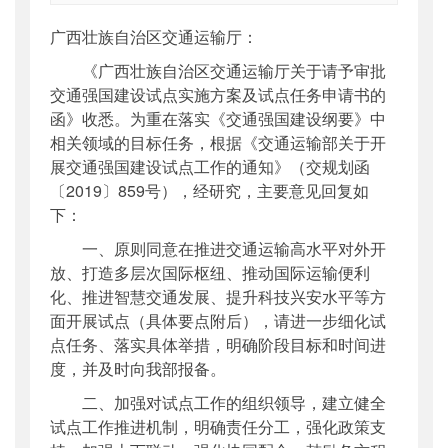
索引号
：
000019713O04/2020-03722
广西壮族自治区交通运输厅：
公开日期
：
2020年09月02日
《广西壮族自治区交通运输厅关于请予审批
主题词
：
交通运输;对外开放;交通强国
交通强国建设试点实施方案及试点任务申请书的
机构分类
：
综合规划司
函》收悉。为重在落实《交通强国建设纲要》中
主题分类
：
专项规划
相关领域的目标任务，根据《交通运输部关于开
公文类型
：
部函
展交通强国建设试点工作的通知》（交规划函
〔2019〕859号），经研究，主要意见回复如
下：
一、原则同意在推进交通运输高水平对外开
放、打造
多
层次国际枢纽、推动国际运输便利
化、推进智慧交通发展、提升科技兴安水平等方
面开展试点（具体要点附后），请进一步细化试
点任务、落实具体举措，明确阶段目标和时间进
度，并及时向我部报备。
二、加强对试点工作的组织领导，建立健全
试点工作推进机制，明确责任分工，强化政策支