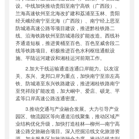
设。中线加快推动贵阳至南宁高铁（广西段）、
兰海高速钦州至北海改扩建和荔浦至玉林、贵阳
经天峨经南宁至北海（广西段）、南宁经上思至
防城港高速公路等项目建设，推进黔桂铁路二
线、沿海铁路钦州至防城港段扩能改造。西线补
齐通道短板，推进黄桶至百色、百色至威舍段二
线等铁路项目。积极推进百色水利枢纽通航设
施、平陆运河建设和湘桂运河前期工作。
2.加大干线运输通道连通口岸能力。以友谊
关、东兴、龙邦口岸为重点，加快南宁至崇左高
铁、防城港至东兴铁路建设，推进湘桂铁路南宁
至凭祥段扩能改造，加大峒中、爱店、硕龙、平
孟等口岸高速公路连通密度。
3.推动交通与产业融合发展。大力引导产业
园区、物流园区等向通道沿线聚集，推动区域产
业结构优化升级，加快打造桂林—柳州—南宁高
速公路交旅融合项目。深入挖掘沿线文化旅游资
源，加大服务区与旅游融合力度，推动沿线农副