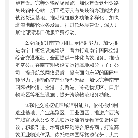
施建设。完善运输站场设施，加快建设钦州铁路
集装箱中心站二期工程等具有集装箱办理能力的
铁路货运基地。推动枢纽服务功能
多
样化，加快
北海港邮轮业务发展。推进软环境建设，深入开
展北部湾港口优服降费行动。
2.全面提升南宁枢纽国际辐射能力。加快推
进南宁市枢纽设施建设，着力打造南宁国际空港
综合交通枢纽，全面提供一体化高效服务。推动
航空公司在南宁积极设立运行基地和分（子）公
司。提升航线网络品质，提高面向东盟的国际中
转能力，推动临空产业转型升级。加快完善南宁
国际铁路港、空港、公路港、冷链物流区、口岸
物流区等枢纽设施，提升跨境物流服务功能。
3.强化交通枢纽区域辐射能力。依托柳州制
造业基地、产业集聚区、工业园区，推进广西汽
车城官塘水公铁
多式联运
物流港等物流集聚区建
设，积极引进、培育供应链综合服务商，打造高
效工业物流体系。依托桂林国际旅游优势，大力