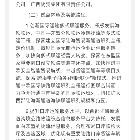
公司、广西物资集团有限责任公司。
（二）试点内容及实施路径。
1.创新国际运输
多式联运
服务。积极发展海
铁联运、中国—东盟公铁联运冷链物流等
多式联
运
工程，探索建立国际陆海贸易新通道班列全程
定价机制，鼓励国际无船承运企业延伸服务链
条，加快向
多式联运
经营人转变。探索在东盟国
家重要港口设立铁路集装箱还箱点。加快推进中
欧安全智能贸易航线、中越货运直通车等项目实
施。探索“跨境电子商务+国际联运”新模式。推进
通中欧国际铁路联运班列全程运行图联合铺画，
力争开行通中南半岛的国际联运班列，持续扩大
西部陆海新通道海铁联运班列规模和范围。
2.提升口岸运输服务水平。以西部陆海新通
道跨境公路物流综合信息服务平台为依托，发展
面向东盟的物流信息服务。合理布局口岸联检大
厅及查验区域，优化现有重要陆路口岸货运车辆