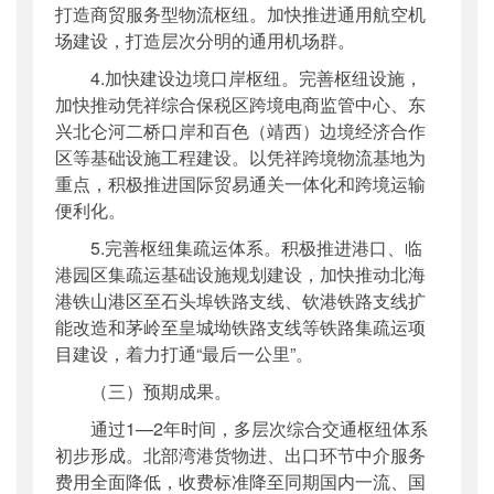
打造商贸服务型物流枢纽。加快推进通用航空机
场建设，打造层次分明的通用机场群。
4.加快建设边境口岸枢纽。完善枢纽设施，
加快推动凭祥综合保税区跨境电商监管中心、东
兴北仑河二桥口岸和百色（靖西）边境经济合作
区等基础设施工程建设。以凭祥跨境物流基地为
重点，积极推进国际贸易通关一体化和跨境运输
便利化。
5.完善枢纽集疏运体系。积极推进港口、临
港园区集疏运基础设施规划建设，加快推动北海
港铁山港区至石头埠铁路支线、钦港铁路支线扩
能改造和茅岭至皇城坳铁路支线等铁路集疏运项
目建设，着力打通“最后一公里”。
（三）预期成果。
通过1—2年时间，
多
层次综合交通枢纽体系
初步形成。北部湾港货物进、出口环节中介服务
费用全面降低，收费标准降至同期国内一流、国