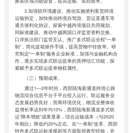
换装区域功能设置，提高运输、装卸效率。
3.加强软环境建设。推动实施便利客货跨境
运输协定，加快推动跨境自驾游、货运直通车等
通关便利化协议。探索中越跨境项目共同规划、
同标准建设。推动中越两国口岸监管资料交换、
口岸执法部门监管互认。推广
多式联运
全程“一单
制”，简化提箱操作手续，提高货物中转效率。研
究制定“一单制”服务企业标准，加强与金融机构合
作，逐步实现
多式联运
提单的质押结汇功能，探
索赋予
多式联运
提单物权属性。
（三）预期成果。
通过1—2年时间，西部陆海新通道跨境公路
物流综合信息平台子平台投入运行。联运服务业
态发展趋势良好，营商环境优化，物流业整体收
益增长率达到年均10%，西部陆海新通道
多式联
运
“降本增效”成果显著，综合运输成本（与2020
年相比）降低约20%左右。在“一单制”改革、西部
特色
多式联运
标准规则等方面取得典型经验，并