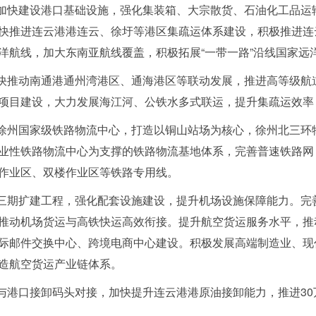
。加快建设港口基础设施，强化集装箱、大宗散货、石油化工品运
快推进连云港港连云、徐圩等港区集疏运体系建设，积极推进连
洋航线，加大东南亚航线覆盖，积极拓展“一带一路”沿线国家远
加快推动南通港通州湾港区、通海港区等联动发展，推进高等级航
项目建设，大力发展海江河、公铁水多式联运，提升集疏运效率
设徐州国家级铁路物流中心，打造以铜山站场为核心，徐州北三环
业性铁路物流中心为支撑的铁路物流基地体系，完善普速铁路网
作业区、双楼作业区等铁路专用线。
三期扩建工程，强化配套设施建设，提升机场设施保障能力。完善机
推动机场货运与高铁快运高效衔接。提升航空货运服务水平，推
际邮件交换中心、跨境电商中心建设。积极发展高端制造业、现
造航空货运产业链体系。
网与港口接卸码头对接，加快提升连云港港原油接卸能力，推进30