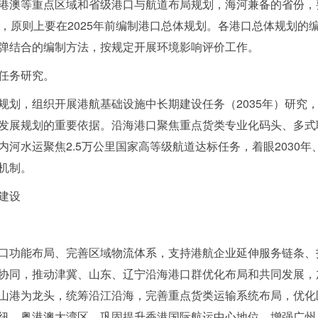
港澳等重点区域和省级港口与航道布局规划，海河兼备的省份，
口，原则上要在2025年前编制港口总体规划。各港口总体规划的
弹结合的编制方法，按规定开展环境影响评价工作。
任务研究。
规划，组织开展港航基础设施中长期建设任务（2035年）研究
发展规划的重要依据。沿海港口聚焦重点货类专业化码头、多式
河水运聚焦2.5万公里国家高等级航道达标任务，着眼2030年
机制。
建设
口功能布局、完善区域物流体系，支持港航企业延伸服务链条、
协同，推动津冀、山东、辽宁沿海港口群优化布局和共同发展，
山港为龙头，统筹沿江沿海，完善重点货类运输系统布局，优化
纽。粤港澳大湾区，巩固提升香港国际航运中心地位，增强广州