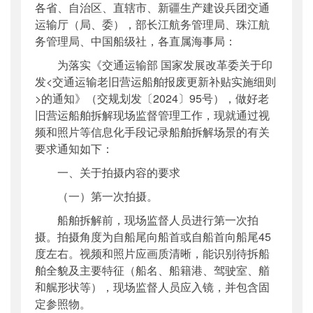
各省、自治区、直辖市、新疆生产建设兵团交通
公开日期
：
2025年08月25日
运输厅（局、委），部长江航务管理局、珠江航
主题词
：
老旧营运船舶;拆解;信息化
务管理局、中国船级社，各直属海事局：
机构分类
：
综合规划司
为落实《交通运输部 国家发展改革委关于印
主题分类
：
其他
发<交通运输老旧营运船舶报废更新补贴实施细则
公文类型
：
部办公厅函
>的通知》（交规划发〔2024〕95号），做好老
旧营运船舶拆解现场监督管理工作，现就通过视
频和照片等信息化手段记录船舶拆解场景的有关
要求通知如下：
一、关于拍摄内容的要求
（一）第一次拍摄。
船舶拆解前，现场监督人员进行第一次拍
摄。拍摄角度为自船尾向船首或自船首向船尾45
度左右。视频和照片应画质清晰，能识别待拆船
舶全貌及主要特征（船名、船籍港、驾驶室、艏
和艉形状等），现场监督人员应入镜，并包含固
定参照物。