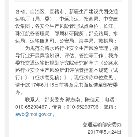
索引号
：
000019713O10/2017-01566
各省、自治区、直辖市、新疆生产建设兵团交通
公开日期
：
2017年05月25日
运输厅（局、委），中远海运、招商局、中交建
主题词
：
行业安全生产风险;评估;基本规范
设集团，各安全生产风险管理试点单位，长江、
机构分类
：
安全与质量监督管理司
珠江航务管理局，部属科研院所，部公路局、水
主题分类
：
公众参与
运局、运输服务司、公安局、海事局、救捞局：
公文类型
：
部函
为规范公路水路行业安全生产风险管理，指
导行业开展风险辨识、评估、管控等工作，我办
委托交通运输部规划研究院研究起草了《公路水
路行业安全生产风险辨识评估管控基本规范（试
行）》（征求意见稿）》，现征求你单位意见，
请于2017年6月15日前将意见书面反馈至部安委
办。
联系人：部安委办 郭志南、陈佳元，电话：
010-65293467，传真：010-65293796；邮箱：
awb@mot.gov.cn
。
交通运输部安委办
2017年5月24日