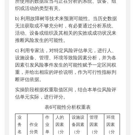
所使用的数据应当与正在分析的系统、设备、组
织或活动的类型有关。
b) 利用故障树等技术来预测可能性。当历史数据
无法获取或不够充分时，有必要通过分析系统、
活动、设备或组织及其相关的实效或成功状况来
推断风险发生的可能性。
c) 利用专家法，对特定风险评估单元，进行人、
设施设备、管理、环境等致险因素分析，并为各
因素引发风险事件发生的可能性赋予一定区间权
重，并给出相应的评价说明，作为可行性指标判
断评估依据。
实操阶段根据权重取值区间，结合本单位风险评
估单元实际，进行评分。
表6可能性分析权重表
业
作
人
的
设施设
管理
环境
务
作业
业
因素
备
因素
因素
因素
名
分类
单
（分
（分
（分
（分