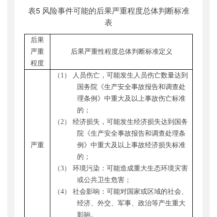
表5 风险事件可能的后果严重程度总体判断标准
表
后果
严重
后果严重性
程度总体
判断标准定义
程度
（1）
人员伤亡，可能
发生人员伤亡数量达到
国务院《生产安全事故报告和调查处
理条例》
中
重大
及
以上事故伤亡标准
的
；
（2）
经济损失，可能
发生经济损失达到国务
院《生产安全事故报告和调查处理条
严重
例》
中
重大
及
以上事故
经济损失
标准
的；
（3）
环境
污染：
可能
造成
重大
生态环境灾害
或公共卫生危害
；
（4）
社会
影响：
可能
对国家或区域的社会、
经济、外交、军事、政治等产生重大
影响
。