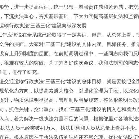
形势，进一步提高认识，统一思想，增强责任感和紧迫感，把交通
，下沉执法重心，夯实基层基础，下大力气提高基层执法和监管
输行政执法“三基三化”建设向纵深发展
作应该说在全系统已经取得了一定共识。但是，从总体上看，“
文件的层面。大家对“三基三化”建设的具体内涵、目标任务、推
没有上升到制度的层面。在前期调研过程中，一些同志向我们反映
，很难有较大的突破。为了筹备好这次会议，我和法制司的同志
推进，进行了研究。
通运输行政执法“三基三化”建设的总体目标，就是要按照全
规范化为方向，以提高素质为核心，以强化管理为手段，以深化
提升，物质保障明显提高，管理制度明显规范，整体形象明显改
向，抓住关键，突出重点，找准“三基三化”建设的切入点和着力
点，着力解决一线执法力量不足的问题。根据部里对各地执法
证的执法人员已经突破41万人。执法机构和人员从总量上看并不少
存在。根本原因在于执法队伍的结构还不尽合理。优化执法队伍