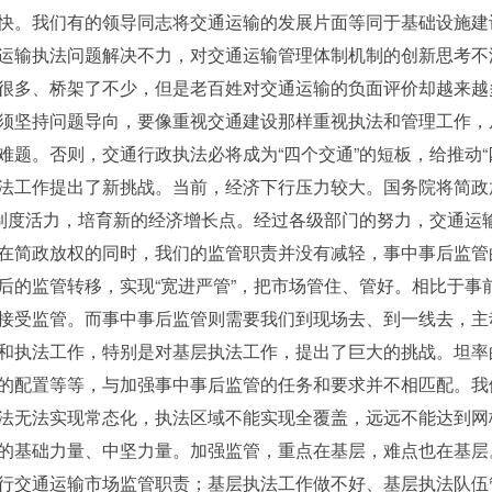
快。我们有的领导同志将交通运输的发展片面等同于基础设施建
运输执法问题解决不力，对交通运输管理体制机制的创新思考不
很多、桥架了不少，但是老百姓对交通运输的负面评价却越来越
须坚持问题导向，要像重视交通建设那样重视执法和管理工作，
题。否则，交通行政执法必将成为“四个交通”的短板，给推动“
工作提出了新挑战。当前，经济下行压力较大。国务院将简政
放制度活力，培育新的经济增长点。经过各级部门的努力，交通运
在简政放权的同时，我们的监管职责并没有减轻，事中事后监管
后的监管转移，实现“宽进严管”，把市场管住、管好。相比于事
接受监管。而事中事后监管则需要我们到现场去、到一线去，主
和执法工作，特别是对基层执法工作，提出了巨大的挑战。坦率
的配置等等，与加强事中事后监管的任务和要求并不相匹配。我
法无法实现常态化，执法区域不能实现全覆盖，远远不能达到网
的基础力量、中坚力量。加强监管，重点在基层，难点也在基层
行交通运输市场监管职责；基层执法工作做不好、基层执法队伍