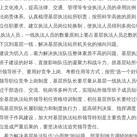
上文化准入，提高法律、交通、管理等专业执法人员的录用比例
法岗责体系。认真梳理基层执法站所职责，按照科学高效的原则
位任职要求。建立执法人员岗位轮换制，使执法人员得到多岗位
线执法人员，一线执法人员的数量原则上要占基层执法人员总数的
下沉到基层一线，解决基层执法站所机关化的倾向问题。
为切入点，着力解决执法队伍整体素质不高的问题。基层执法
班子建设的好坏，直接影响队伍的凝聚力和战斗力。抓基层站所
站所领导班子。要用好竞争上岗、考察任用等方式，按照“选一个好
领导职位竞争上岗制度，基层所队长要尽量从基层一线执法人员
过干部选任、交流、轮岗等多种方式，实现站所领导班子成员知
全基层执法站所领导初任资格培训制度，初任基层所队长要经过
高基层所队长履职能力和制度执行力，提高研判决策、指挥调度
导班子作风建设，加大对基层执法站所领导特别是主要负责人的
位造成严重后果的，要坚决依法追究领导责任。
力解决基层执法队伍“小而散”的问题。部里到地方调研的时