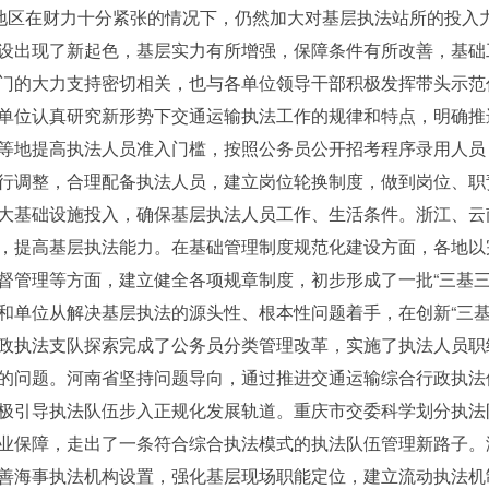
些地区在财力十分紧张的情况下，仍然加大对基层执法站所的投入
设出现了新起色，基层实力有所增强，保障条件有所改善，基础
门的大力支持密切相关，也与各单位领导干部积极发挥带头示范
认真研究新形势下交通运输执法工作的规律和特点，明确推进
等地提高执法人员准入门槛，按照公务员公开招考程序录用人员
行调整，合理配备执法人员，建立岗位轮换制度，做到岗位、职
大基础设施投入，确保基层执法人员工作、生活条件。浙江、云
，提高基层执法能力。在基础管理制度规范化建设方面，各地以
督管理等方面，建立健全各项规章制度，初步形成了一批“三基三
位从解决基层执法的源头性、根本性问题着手，在创新“三基
政执法支队探索完成了公务员分类管理改革，实施了执法人员职
的问题。河南省坚持问题导向，通过推进交通运输综合行政执法
极引导执法队伍步入正规化发展轨道。重庆市交委科学划分执法
业保障，走出了一条符合综合执法模式的执法队伍管理新路子。
善海事执法机构设置，强化基层现场职能定位，建立流动执法机