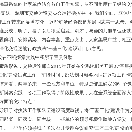
海事系统的七家单位结合各自工作实际，从不同角度作了经验交
法支队、深圳市交通运输委员会运行指挥中心向我们全面、立体
管理工作带来的显著变化。这些鲜活经验都是基层同志善于思考、
遍反映，听了、看了以后很受启发。刚才，与会的其他单位还就
题鲜明、安排紧凑、内容丰富、重点突出，大家集思广益，相互
深化交通运输行政执法“三基三化”建设讲四点意见。
设在不断探索实践中积累了宝贵经验
形象，交通运输部自2013年开始在全系统部署开展以“基层
基三化”建设试点工作。前段时间，部法制司就各地推进这项工作
体来看，两年多来，一些地方和单位，特别是部里确定的61个
断摸索实践，各项工作取得了阶段性成果，为在全系统全面深入推
方面的突出特点：
子对执法工作和队伍建设高度重视，将“三基三化”建设作为
同部署、同落实、同考核。一些单位的领导积极争取地方党委、
作。一些单位领导班子多次召开专题会议研究“三基三化”建设的