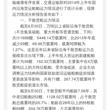
输健康有序发展，交通运输部对2014年上半年国
内沿海货运船舶运力情况进行了统计分析，现将
运力情况分析报告发布如下：
一、干散货船运力情况
截至6月30日，万吨以上省际沿海干散货船
（不含集装箱船、重大件船等普通货船，下同）
共计1698艘、5448.14万载重吨，比2013年年底
减少29艘、69.98万载重吨，载重吨降幅为
1.27%。这是近年以来省际沿海干散货船运力总
规模首次出现下降。上半年投入营运的新建船舶
累计为36艘、152.32万载重吨，主要集中在4万载
重吨以上的大吨位船舶。受市场低迷、企业主动
调整运力结构和国家鼓励老旧运输船舶提前报废
更新政策等影响，共有71艘、267.74万载重吨干
散货船提前退出市场。
截至6月30日，干散货船平均船龄7.56年，其
中老旧船舶252艘、1128.02万载重吨，占干散货
船总载重吨的20.7%；船龄在28年以上的特检船
舶59艘、204.76万载重吨，占总载重吨的