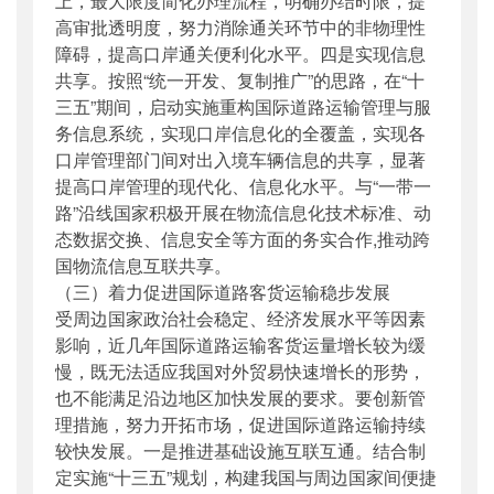
上，最大限度简化办理流程，明确办结时限，提
高审批透明度，努力消除通关环节中的非物理性
障碍，提高口岸通关便利化水平。四是实现信息
共享。按照“统一开发、复制推广”的思路，在“十
三五”期间，启动实施重构国际道路运输管理与服
务信息系统，实现口岸信息化的全覆盖，实现各
口岸管理部门间对出入境车辆信息的共享，显著
提高口岸管理的现代化、信息化水平。与“一带一
路”沿线国家积极开展在物流信息化技术标准、动
态数据交换、信息安全等方面的务实合作,推动跨
国物流信息互联共享。
（三）着力促进国际道路客货运输稳步发展
受周边国家政治社会稳定、经济发展水平等因素
影响，近几年国际道路运输客货运量增长较为缓
慢，既无法适应我国对外贸易快速增长的形势，
也不能满足沿边地区加快发展的要求。要创新管
理措施，努力开拓市场，促进国际道路运输持续
较快发展。一是推进基础设施互联互通。结合制
定实施“十三五”规划，构建我国与周边国家间便捷