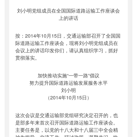
公开日期
：
2014年10月28日
刘小明党组成员在全国国际道路运输工作座谈会
主题词
：
刘小明;道路;运输;座谈会;讲话
上的讲话
机构分类
：
运输服务司
主题分类
：
机构信息
按：2014年10月15日，交通运输部召开了全国国
公文类型
：
其他
际道路运输工作座谈会，现将刘小明党组成员在
会议上的讲话印发你们，请认真组织学习，抓好
贯彻落实。
加快推动实施“一带一路”倡议
努力提升国际道路运输发展服务水平
刘小明
（2014年10月15日）
这次会议是交通运输部党组研究决定召开的，也
是部多年来首次召开国际道路运输工作座谈会。
主要任务是，以党的十八大和十八届三中全会精