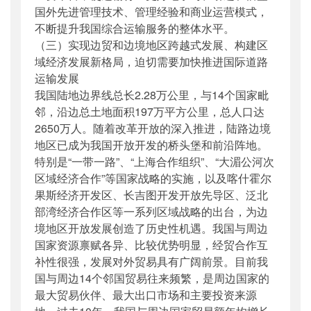
国外先进管理技术、管理经验和商业运营模式，
不断提升我国综合运输服务的整体水平。
（三）实现边贸和边境地区跨越式发展、构建区
域经济发展新格局，迫切需要加快推进国际道路
运输发展
我国陆地边界线总长2.28万公里，与14个国家毗
邻，沿边总土地面积197万平方公里，总人口达
2650万人。随着改革开放的深入推进，陆路边境
地区已成为我国开放开发的桥头堡和前沿阵地。
特别是“一带一路”、“上海合作组织”、“大湄公河次
区域经济合作”等国家战略的实施，以及喀什霍尔
果斯经济开发区、长吉图开发开放先导区、泛北
部湾经济合作区等一系列区域战略的出台，为边
境地区开放发展创造了历史性机遇。我国与周边
国家资源禀赋各异、比较优势明显，经贸合作互
补性很强，发展对外贸易具有广阔前景。目前我
国与周边14个邻国贸易往来频繁，是周边国家的
最大贸易伙伴、最大出口市场和主要投资来源