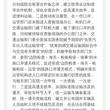
分别或联合签署合作备忘录，建立联席会议制度
等合作机制，深化全面合作，提高通关效率，促
进便利运输。二是推动依法履责。在一些口岸，
运管部门还未能进入查验现场办公。有的口岸，
交通运输部门建了联检大楼，修了通往口岸的道
路，但却被排除在查验现场的办公部门之外。交
通运输部门要全面落实国务院赋予我部的“负责汽
车出入境运输管理”、“统筹协调交通运输国际合作
与交流有关事宜”的职责，积极争取相关部门支
持，参照“边防检查﹢海关﹢检验检疫﹢海事”的水
路口岸通关模式，促进形成“边防检查﹢海关﹢检
验检疫﹢运管”的陆路口岸通关模式，明确并落实
运管机构进入口岸限定区依法履行职责的政策，
与相关部门实现一次申报、一次查验、一次放
行。三是提高通关效率。从国际道路运输涉及的
通关、审批等环节入手，统一运输车辆备案流
程、统一通关查验流程，建立并公布国外车辆及
人员临时入境手续规范及流程；在合法合理基础