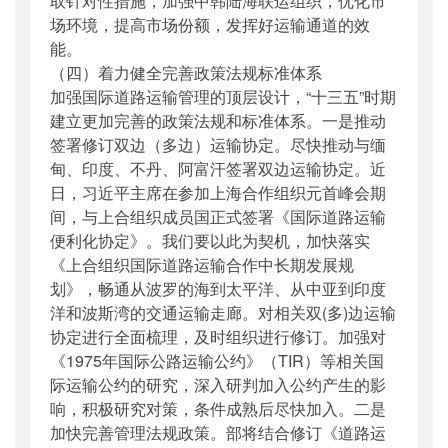
取针对性措施，加强中韩陆海联运组织，优化市
场环境，提高市场份额，发挥好运输通道的效
能。
（四）着力健全完善政策法规标准体系
加强国际道路运输管理的顶层设计，“十三五”时期
建立更加完善的政策法规和标准体系。一是推动
签署修订双边（多边）运输协定。尽快推动与缅
甸、印度、不丹、阿富汗签署双边运输协定。近
日，习近平主席在参加上海合作组织元首峰会期
间，与上合组织成员国正式签署《国际道路运输
便利化协定》。我们要以此为契机，加快落实
《上合组织国际道路运输合作中长期发展规
划》，畅通从波罗的海到太平洋、从中亚到印度
洋和波斯湾的交通运输走廊。对相关双(多)边运输
协定进行全面梳理，及时组织进行修订。加强对
《1975年国际公路运输公约》（TIR）等相关国
际运输公约的研究，深入研判加入公约产生的影
响，积极研究对策，条件成熟后尽快加入。二是
加快完善管理法规政策。部将结合修订《道路运