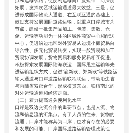
点和运输线路，使便利运输向广度延伸，向深度
拓展，发挥次区域运输通道最大效益。三是，促
进形成国际物流大通道。在互联互通的基础上，
鼓励支持发展国际道路运输，以重点口岸城市为
节点，建设一批集产品加工、包装、集散、仓
储、运输等功能为一体的区域性商贸中心和配送
中心，促进沿边地区对外贸易从边境小额贸易向
综合性、多元化贸易转变，实现一般贸易和加工
贸易协调发展，货物贸易和服务贸易相互促进。
积极探索发展国际陆海联运、国际甩挂运输等先
进运输组织方式，促进“渝新欧、郑新欧”等铁路运
输大通道与口岸道路运输联程联运，带动沿边省
与内陆省紧密合作，形成横贯东西、联结南北的
对外运输通道和经济走廊。
（二）着力提高通关便利化水平
口岸是双边交流合作的重要节点，也是人流、物
流和信息流的汇集点。有了人员的往来、货物的
流通，口岸才能称其为口岸，也才有存在的必要
和发展的可能。口岸国际道路运输管理政策性