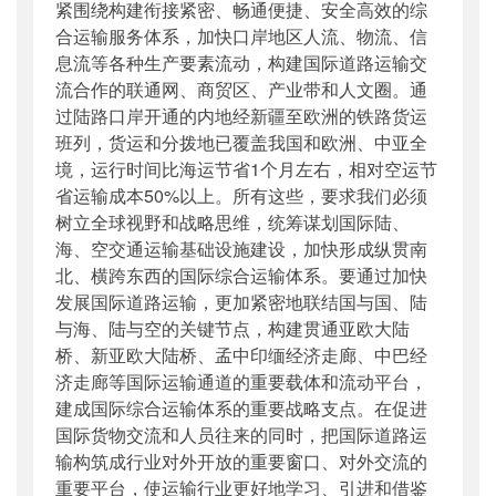
紧围绕构建衔接紧密、畅通便捷、安全高效的综
合运输服务体系，加快口岸地区人流、物流、信
息流等各种生产要素流动，构建国际道路运输交
流合作的联通网、商贸区、产业带和人文圈。通
过陆路口岸开通的内地经新疆至欧洲的铁路货运
班列，货运和分拨地已覆盖我国和欧洲、中亚全
境，运行时间比海运节省1个月左右，相对空运节
省运输成本50%以上。所有这些，要求我们必须
树立全球视野和战略思维，统筹谋划国际陆、
海、空交通运输基础设施建设，加快形成纵贯南
北、横跨东西的国际综合运输体系。要通过加快
发展国际道路运输，更加紧密地联结国与国、陆
与海、陆与空的关键节点，构建贯通亚欧大陆
桥、新亚欧大陆桥、孟中印缅经济走廊、中巴经
济走廊等国际运输通道的重要载体和流动平台，
建成国际综合运输体系的重要战略支点。在促进
国际货物交流和人员往来的同时，把国际道路运
输构筑成行业对外开放的重要窗口、对外交流的
重要平台，使运输行业更好地学习、引进和借鉴