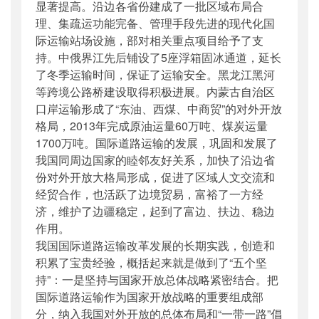
显著提高。沿边各省份建成了一批区域布局合
理、集疏运功能完备、管理手段先进的现代化国
际运输站场设施，部对相关重点项目给予了支
持。中俄界江先后铺设了5座浮箱固冰通道，延长
了冬季运输时间，保证了运输安全。黑龙江黑河
等跨境公路桥建设取得积极进展。内蒙古自治区
口岸运输形成了“东油、西煤、中商贸”的对外开放
格局，2013年完成原油运量60万吨、煤炭运量
1700万吨。国际道路运输的发展，巩固和发展了
我国同周边国家的睦邻友好关系，加快了沿边省
份对外开放大格局形成，促进了区域人文交流和
经贸合作，也活跃了边境贸易，富裕了一方经
济，维护了边疆稳定，起到了富边、扶边、稳边
作用。
我国国际道路运输改革发展的长期实践，创造和
积累了宝贵经验，概括起来就是做到了“五个坚
持”：一是坚持与国家开放总体战略紧密结合。把
国际道路运输作为国家开放战略的重要组成部
分，纳入我国对外开放的总体布局和“一带一路”倡