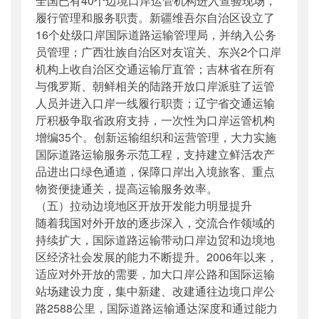
全国已有40个边境口岸运管机构进入查验现场，
履行管理和服务职责。
新疆维吾尔自治区
设立了
16个处级口岸国际道路运输管理局，并纳入公务
员管理；广西壮族自治区对友谊关、东兴2个口岸
机构上收自治区交通运输厅直管；吉林省在所有
与俄罗斯、朝鲜相关的陆路开放口岸派驻了运管
人员并进入口岸一线履行职责；辽宁省交通运输
厅积极争取省政府支持，一次性为口岸运管机构
增编35个。创新运输组织和运营管理，大力实施
国际道路运输服务示范工程，支持建立鲜活农产
品进出口绿色通道，保障口岸出入境旅客、重点
物资便捷通关，提高运输服务效率。
（五）拉动边境地区开放开发能力明显提升
随着我国对外开放的逐步深入，交流合作领域的
持续扩大，国际道路运输带动口岸边贸和边境地
区经济社会发展的能力不断提升。2006年以来，
适应对外开放的需要，加大口岸公路和国际运输
站场建设力度，集中新建、改建通往边境口岸公
路2588公里，国际道路运输通达深度和通过能力