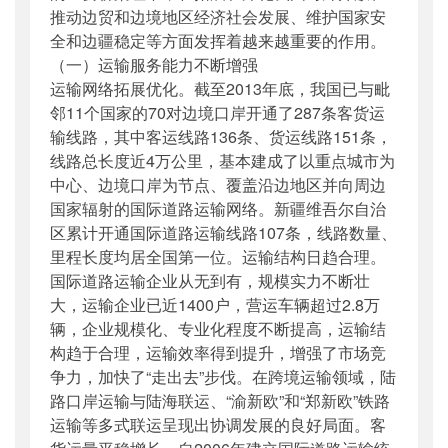
推动边贸和边境地区经济社会发展、维护国家安
全和边疆稳定等方面发挥着越来越重要的作用。
（一）运输服务能力不断增强
运输网络拓展优化。截至2013年底，我国已与毗
邻11个国家的70对边境口岸开通了287条客货运
输线路，其中客运线路136条、货运线路151条，
线路总长度近4万公里，基本建成了以重点城市为
中心、边境口岸为节点、覆盖沿边地区并向周边
国家辐射的国际道路运输网络。
新疆维吾尔自治
区
累计开通国际道路运输线路107条，线路数量、
里程长度均居全国第一位。运输结构日趋合理。
国际道路运输企业从无到有，规模实力不断壮
大，运输企业已近1400户，营运车辆超过2.8万
辆，企业规模化、专业化程度不断提高，运输结
构趋于合理，运输效率得到提升，增强了市场竞
争力，加快了“走出去”步伐。在跨境运输领域，陆
路口岸运输与陆海联运、“渝新欧”和“郑新欧”铁路
运输等多式联运呈现出协调发展的良好局面。客