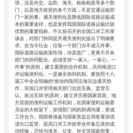
强，涉及外交、边防、海关、检验检疫等多个部
门，以及地方政府的各个方面，不是交通运输部
门一家的事。通关便利化是降低国际道路运输成
本的重要途径，也是发挥我国国际道路运输比较
优势的重要指标。不久前召开的全国口岸工作座
谈会，对部门协同提升通关便利化提出了明确要
求。在当今社会，仅靠一个部门办不成几件事。
国际道路运输政策性强，涉及面广，更离不开各
部门的协同配合。必须坚持“一家人、一条心、一
件事”的原则，建立紧密的合作机制，共同推进口
岸运输便利化。一是健全协同机制。要按照十八
届三中全会明确的“推动内陆同沿海沿边通关协
作，实现口岸管理相关部门信息互换、监管互
认、执法互助”的原则，建立并完善国家层面、地
方层面的便利运输工作机制，在国家便利运输委
员会的大框架下，加强部门间的协调沟通，形成
工作合力。我部将借鉴与国家质监总局签署加强
进出口监管、提高口岸工作效率合作备忘录的成
功经验，尽快与海关、公安、外交等国家部委，