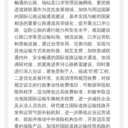
畅通的公路、场站及口岸管理设施网络。要把推
进道路联通作为优先发展领域，加快与周边国家
的国际公路运输通道建设，基本实现与毗邻国家
相连的重要公路通道高等级化，提升重点口岸公
路、边防公路的通行能力和安全水平。规划建设
公路口岸客货运输站场、物流设施、口岸运管机
构查验设施，通过合理布局、完善功能，实现与
其他运输方式有效衔接、相互支撑，加快形成联
通内外、安全畅通的国际道路运输大通道。加强
调研对接，抓紧推进界河公路桥梁建设。同时要
进行深入论证，避免受制于人，搞成“烂尾”工程。
二是优化发展环境。全面清理和规范收费，对按
规定设立的行政事业性收费项目，可根据审批权
限和程序，适当降低过高收费标准，积极争取适
当免除国际运输车辆相关税费，进一步减轻企业
及从业人员负担。研究建立国际道路运输线路开
发和运营亏损补贴机制，进一步降低企业运营成
本。鼓励并推动中外保险机构合作，开发适应需
要的保险产品，加强对国际道路运输经营风险的