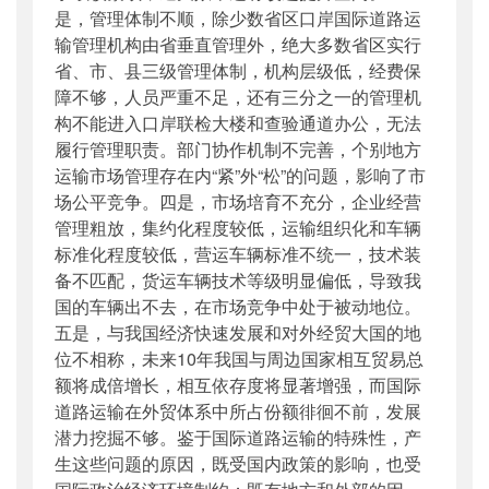
是，管理体制不顺，除少数省区口岸国际道路运
输管理机构由省垂直管理外，绝大多数省区实行
省、市、县三级管理体制，机构层级低，经费保
障不够，人员严重不足，还有三分之一的管理机
构不能进入口岸联检大楼和查验通道办公，无法
履行管理职责。部门协作机制不完善，个别地方
运输市场管理存在内“紧”外“松”的问题，影响了市
场公平竞争。四是，市场培育不充分，企业经营
管理粗放，集约化程度较低，运输组织化和车辆
标准化程度较低，营运车辆标准不统一，技术装
备不匹配，货运车辆技术等级明显偏低，导致我
国的车辆出不去，在市场竞争中处于被动地位。
五是，与我国经济快速发展和对外经贸大国的地
位不相称，未来10年我国与周边国家相互贸易总
额将成倍增长，相互依存度将显著增强，而国际
道路运输在外贸体系中所占份额徘徊不前，发展
潜力挖掘不够。鉴于国际道路运输的特殊性，产
生这些问题的原因，既受国内政策的影响，也受