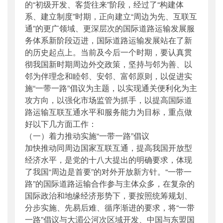
的“初级开发、客货往来”阶段，经过了“构建体
系、建立制度”时期，正向建立“周边为先、互联互
通”的更广领域、更深层次的国际道路运输发展服
务体系新阶段迈进，国际道路运输发展站在了新
的历史起点上。当前及今后一个时期，要认真贯
彻我国新时期周边外交政策，坚持与邻为善、以
邻为伴理念和睦邻、安邻、富邻原则，以促进实
施“一带一路”倡议为主题，以实现通关便利化为主
攻方向，以强化市场监管为抓手，以提高国际道
路运输互联互通水平和服务能力为目标，重点做
好以下几方面工作：
（一）着力推动实施“一带一路”倡议
加快推动同周边国家互联互通，提高我国开放型
经济水平，是党的十八大提出的明确要求，体现
了我国“周边是首要”的对外开放新方针。“一带一
路”的国际道路运输合作参与主体众多，在复杂的
国际政治和地缘经济形势下，要按照统筹规划、
分步实施、先易后难、循序渐进的要求，将“一带
一路”倡议与大湄公河次区域开发、中国与东盟国