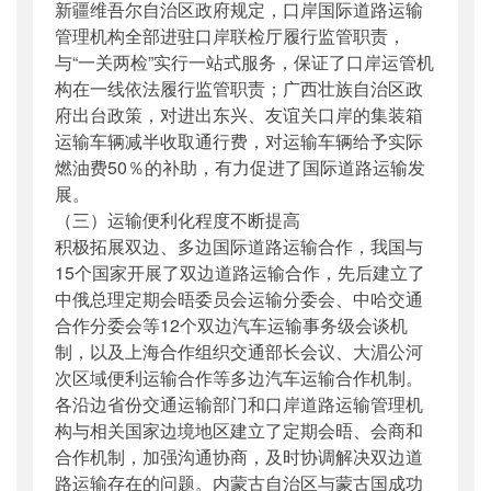
新疆维吾尔自治区
政府规定，口岸国际道路运输
管理机构全部进驻口岸联检厅履行监管职责，
与“一关两检”实行一站式服务，保证了口岸运管机
构在一线依法履行监管职责；广西壮族自治区政
府出台政策，对进出东兴、友谊关口岸的集装箱
运输车辆减半收取通行费，对运输车辆给予实际
燃油费50％的补助，有力促进了国际道路运输发
展。
（三）运输便利化程度不断提高
积极拓展双边、多边国际道路运输合作，我国与
15个国家开展了双边道路运输合作，先后建立了
中俄总理定期会晤委员会运输分委会、中哈交通
合作分委会等12个双边汽车运输事务级会谈机
制，以及上海合作组织交通部长会议、大湄公河
次区域便利运输合作等多边汽车运输合作机制。
各沿边省份交通运输部门和口岸道路运输管理机
构与相关国家边境地区建立了定期会晤、会商和
合作机制，加强沟通协商，及时协调解决双边道
路运输存在的问题。内蒙古自治区与蒙古国成功