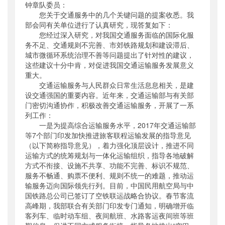
钟章队委员：
公开日期
：
2018年06月21日
您关于交通服务中的几个关键问题的提案收悉。我
主题词
：
部会同有关单位进行了认真研究，现答复如下：
政协;提案;答复
您经过深入研究，对我国交通服务面临的国际化服
机构分类
：
运输服务司
务不足、交通规则不完善、市郊铁路规划和建设滞后、
主题分类
：
公众参与
城市微循环系统治理不善等问题提出了针对性的建议，
公文类型
：
其他
这些建议十分中肯，对促进我国交通运输服务发展意义
重大。
交通运输服务与人民群众日常生活息息相关，是建
设交通强国的重要内容。近年来，交通运输部与有关部
门密切沟通协作，积极改善交通运输服务，开展了一系
列工作：
一是为提高综合运输服务水平，2017年交通运输部
等7个部门印发加快推进旅客联程运输发展的指导意见
（以下简称指导意见），着力强化顶层设计，推进不同
运输方式的统筹规划与一体化运输组织，指导各地破解
方式不衔接、设施不共享、功能不完善、标识不规范、
服务不畅通、购票不便利、规则不统一的难题，推动运
输服务迈向国际领先行列。目前，中国民用航空局与中
国铁路总公司已签订了空铁联运战略合协议。春节客流
高峰期，我部联合有关部门印发专门通知，明确增开临
客列车、临时动车组、夜间航班、水路客运夜间班等班