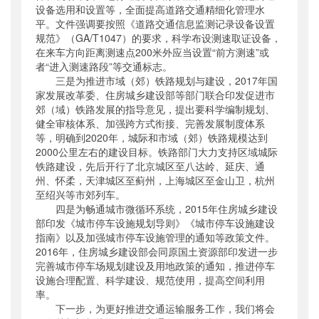
设备选用和设置等，全面提高道路交通精细化管理水
平。文件强调要按照《道路交通信息监测记录设备设置
规范》（GA/T1047）的要求，科学布设测速取证设备，
在来车方向距离测速点200米外应当设置“前方测速”或
者“进入测速路段”等交通标志。
三是为推进市域（郊）铁路规划与建设，2017年国
家发展改革委、住房城乡建设部等部门联合印发促进市
郊（域）铁路发展的指导意见，提出要科学编制规划、
健全审核体系、加强跨方式衔接、完善发展制度体系
等，明确到2020年，城际和市域（郊）铁路规模达到
2000公里左右的建设目标。铁路部门大力支持区域城际
铁路建设，先后开行了北京城区至八达岭、延庆、通
州、怀柔，天津城区至蓟州，上海城区至金山卫，杭州
至绍兴等市郊列车。
四是为畅通城市微循环系统，2015年住房城乡建设
部印发《城市停车设施规划导则》《城市停车设施建设
指南》以及加强城市停车设施管理的通知等政策文件。
2016年，住房城乡建设部会同原国土资源部印发进一步
完善城市停车场规划建设及用地政策的通知，推进停车
设施合理配置、科学建设、规范使用，提高空间利用
率。
下一步，为更好推进交通运输服务工作，我们将会