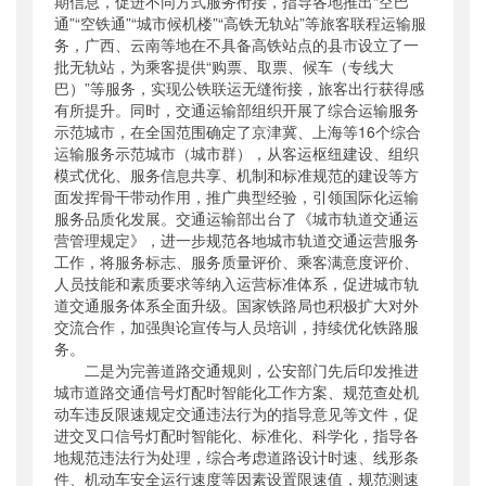
期信息，促进不同方式服务衔接，指导各地推出“空巴
通”“空铁通”“城市候机楼”“高铁无轨站”等旅客联程运输服
务，广西、云南等地在不具备高铁站点的县市设立了一
批无轨站，为乘客提供“购票、取票、候车（专线大
巴）”等服务，实现公铁联运无缝衔接，旅客出行获得感
有所提升。同时，交通运输部组织开展了综合运输服务
示范城市，在全国范围确定了京津冀、上海等16个综合
运输服务示范城市（城市群），从客运枢纽建设、组织
模式优化、服务信息共享、机制和标准规范的建设等方
面发挥骨干带动作用，推广典型经验，引领国际化运输
服务品质化发展。交通运输部出台了《城市轨道交通运
营管理规定》，进一步规范各地城市轨道交通运营服务
工作，将服务标志、服务质量评价、乘客满意度评价、
人员技能和素质要求等纳入运营标准体系，促进城市轨
道交通服务体系全面升级。国家铁路局也积极扩大对外
交流合作，加强舆论宣传与人员培训，持续优化铁路服
务。
二是为完善道路交通规则，公安部门先后印发推进
城市道路交通信号灯配时智能化工作方案、规范查处机
动车违反限速规定交通违法行为的指导意见等文件，促
进交叉口信号灯配时智能化、标准化、科学化，指导各
地规范违法行为处理，综合考虑道路设计时速、线形条
件、机动车安全运行速度等因素设置限速值，规范测速