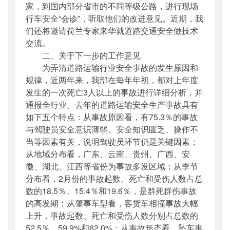
家，到国内部分省市的不同等级公路，进行现场
行车安全“会诊”，听取他们的改进意见。近期，我
们还将邀请荷兰专家来华就道路交通安全做技术
交流。
二、关于下一步的工作意见
为弄清道路运输行业安全事故的发生原因和
规律，近两年来，我部在每年年初，都对上年度
发生的一次死亡3人以上的事故进行详细分析，并
通报全行业。去年的道路运输安全生产事故具有
如下五个特点：从事故原因看，有75.3％的事故
与驾驶员安全意识薄弱、安全知识匮乏、操作不
当等因素有关，说明驾驶员环节仍是关键因素；
从地域分布看，广东、云南、贵州、广西、安
徽、湖北、江西等省份为事故多发区域；从季节
分布看，2月份的事故起数、死亡和受伤人数占总
数的18.5％、15.4％和19.6％，是群死群伤事故
的高发期；从肇事车型看，客货车相撞事故大幅
上升，事故起数、死亡和受伤人数分别占总数的
52.5％、59.9%和62.0%；从事故形态看，坠车事