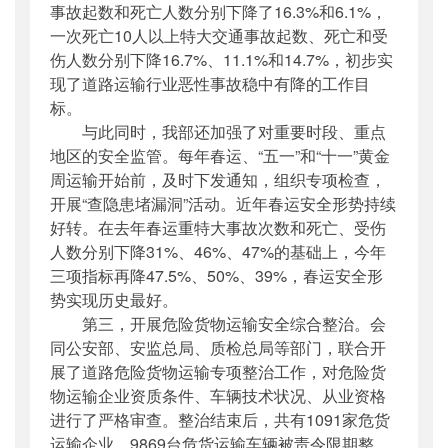
事故起数和死亡人数分别下降了16.3%和6.1%，
一次死亡10人以上特大交通事故起数、死亡和受
伤人数分别下降16.7%、11.1%和14.7%，初步实
现了道路运输行业恶性事故稳中有降的工作目
标。
与此同时，我部还加强了对重要时段、重点
地区的安全监管。每年春运、“五一”和“十一”黄金
周运输开始前，及时下发通知，组织专项检查，
开展“查隐患堵漏洞”活动。近年春运安全形势持续
好转。在去年春运重特大事故次数和死亡、受伤
人数分别下降31%、46%、47%的基础上，今年
三项指标再降47.5%、50%、39%，春运安全形
势实现历史最好。
第三，开展危险货物运输安全综合整治。会
同公安部、安监总局、质检总局等部门，联合开
展了道路危险货物运输专项整治工作，对危险货
物运输企业资质条件、车辆技术状况、从业资格
进行了严格审查。整治结束后，共有1091家危货
运输企业、9869台危货运输车辆被责令限期整