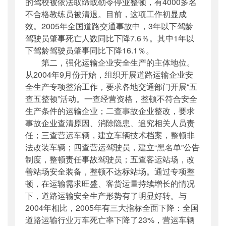
的驾校被依法取缔或勒令停业整顿，有4000多名
不合格教练员被清退。目前，这项工作初显成
效。2005年全国道路交通事故中，3年以下驾龄
驾驶员肇事死亡人数同比下降7.6％。其中1年以
下驾龄驾驶员肇事同比下降16.1％。
第二，强化运输企业安全生产的主体地位。
从2004年9月份开始，组织开展道路运输企业安
全生产专项整治工作，要求各地交通部门开展“五
查五整顿”活动。一查经营资格，整顿不符合安全
生产条件的运输企业；二查事故企业整改，要求
事故企业查清原因、消除隐患、追究相关人员责
任；三查营运车辆，建立车辆技术档案，整顿非
法改装车辆；四查营运驾驶员，建立“黑名单”公告
制度，整顿责任事故驾驶员；五查客运站场，改
善站场安全装备，整顿不达标站场。通过专项整
顿，在运输需求旺盛、客货运量持续增长的情况
下，道路运输安全生产形势有了明显好转。与
2004年相比，2005年有三大指标全面下降：全国
道路运输行业万车死亡率下降了23%，营运车辆