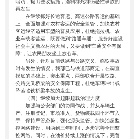
暗访，提出整改措施，遏制群死群伤恶性事故的
再发生。
在继续抓好长途客运、高速公路客运的基础
上，全面加强对农村客运的安全监管，加快农村
客运经济适用车型的普及应用，杜绝拖拉机、农
业车载客营运，既要做到“路通车通”，服务好建设
社会主义新农村的大局，又要做到“车通安全有保
障”，让农民朋友坐上放心车。
另外，针对目前铁路与公路交叉、临铁事故
时有发生的情况，我部已与铁道部商定，在调查
摸底的基础上，突出重点，两部联合开展铁路、
公路交叉桥梁的安全保障工程，杜绝车辆冲出或
坠落临铁桥梁事故的发生。
（四）继续加大超限超载治理力度
加强与公安部门的协同作战，并从车辆生
产、注册登记、市场准入、货物装载四个环节入
手，保持严管态势，强化源头监管。加快治超监
控网络建设，用两到三年时间，逐步完善全国监
控网络。同时，在油价持续上涨的情况下，完善