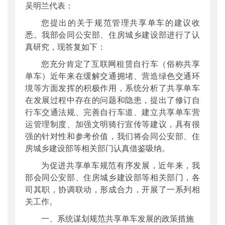
吴明兰代表：
公开日期
：
2020年08月26日
您提出的关于规范管理共享单车的建议收
主题词
：
十三届全国人大三次会议;答复函
悉。我部会同公安部、住房城乡建设部进行了认
机构分类
：
运输服务司
真研究，现答复如下：
主题分类
：
公众参与
您充分肯定了互联网租赁自行车（俗称共享
公文类型
：
其他
单车）近年来在缓解交通拥堵、营造绿色交通环
境等方面发挥的积极作用，系统分析了共享单车
在发展过程中存在的问题和隐患，提出了修订自
行车交通法规、完善自行车道、建立共享单车营
运管理制度、加强文明骑行宣传等建议，具有很
强的针对性和参考价值，我们将会同公安部、住
房城乡建设部等相关部门认真借鉴吸纳。
为促进共享单车规范有序发展，近年来，我
部会同公安部、住房城乡建设部等相关部门，各
司其职，协调联动，形成合力，开展了一系列相
关工作。
一、系统谋划规范共享单车发展的政策措施