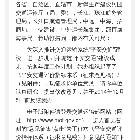
各省、自治区、直辖市、新疆生产建设兵团
公开日期
：
2014年11月25日
交通运输厅（局、委），长江、珠江航务管
主题词
：
平安交通;评价指标;体系
理局，长江口航道管理局，中远、中海、招
机构分类
：
安全与质量监督管理司
商局、中交建设、中外运长航集团，部直属
主题分类
：
公众参与
海事局、救助打捞局，部内有关司局：
公文类型
：
部函
为深入推进交通运输系统“平安交通”建
设，进一步巩固并规范“平安交通”建设成
果，按照年度工作计划，我办组织起草了
《平安交通评价指标体系（征求意见稿）》
（见附件），现征求你单位意见。请你单位
认真研究，提出修改意见，并于
2014
年
12
月
5
日前反馈我办。
电子版附件请登录交通运输部网站（网
址：
http://www.mot.gov.cn
），进入首页右
侧的“意见征集”点击“关于征求《平安交通评
价指标体系（征求意见稿）》意见的通知”下