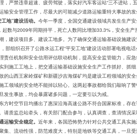
理，严禁违章超速、疲劳驾驶，落实好汽车客运站“三不进站，五
运输安全管理工作，尽最大的可能减少道路运输重特大事故的发
安工地”建设活动。
今年一季度，全国交通建设领域共发生生产安全事
人，起数与2009年同期持平，死亡人数同比增加33.3%，安全
潮，建设项目多、建设工地多。为了确保交通运输基础设施建设
1日，部组织召开了公路水运工程“平安工地”建设活动部署电视电
理责任机制和安全信用评估联动机制，提高安全监管能力，应急
实到施工工地上，把交通运输基础设施安全生产工作抓好、抓细、
故的山西王家岭煤矿和新疆沙吉海煤矿均是建设工程领域的安全
施工领域的安全绝不能掉以轻心。这两起事故都给我们敲响了警
旦发生事故，均会暴露诸多问题，一定要引以为戒。
东方时空节目均播出了惠深沿海高速公路不符合国家标准，存在
。请质监总站牵头，有关部门配合参与，认真调查，查清情况采
通运输安全稳定。
近年来，各国恐怖势力针对公共交通工具实施
聚集、流动性强，防范难度大，特别是地铁等交通工具，一旦受