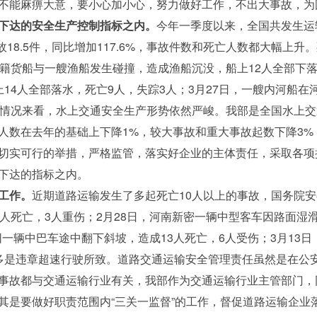
不能麻痹大意，要小心加小心，努力做好工作，不出大事故，为
下达的安全生产控制指标之内。
今年一季度以来，全国共发生运
事故18.5件，同比增加117.6%，事故件数和死亡人数都大幅上
马籍货船与一艘渔船发生碰撞，造成渔船沉没，船上12人全部下落
船上14人全部落水，死亡9人，失踪3人；3月27日，一艘内河船在
些情况来看，水上交通安全生产形势依然严峻。我部是全国水上
人数在去年的基础上下降1%，较大事故和重大事故起数下降3%
切实可行的举措，严格监管，落实好企业的主体责任，采取各项
下达的指标之内。
工作。
近期道路运输发生了多起死亡10人以上的事故，国务院安
0人死亡，3人重伤；2月28日，河南新密一辆中型客车因路面湿
贵阳一辆中巴车途中翻下斜坡，造成13人死亡，6人受伤；3月13
多是违章超速行驶所致。道路交通运输安全管理责任虽然是在公
事故都与交通运输行业有关，我部作为交通运输行业主管部门，
其是要做好职责范围内“三关一监督”的工作，督促道路运输企业