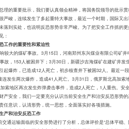
总理的重要批示，我们要认真领会精神，将国务院领导的批示贯
很严峻，连续发生了多起重特大事故，最近一个时期，国际又出
未落到实处，也说明反恐形势非常严峻。为了把安全工作抓的更
见：
恐工作的重要性和紧迫性
响较大的煤矿事故。3月15日，河南郑州东兴煤业有限公司矿井电
事故，153人被困井下；3月30日，新疆沙吉海煤矿在建矿井发生
引起爆炸，已造成12人死亡，初步核查井下被困32人。最近一
接连发生两次爆炸，造成41人死亡。3月31日，俄罗斯北高加索
北高加索地区再次发生炸弹袭击事件，造成2人死亡，1人重伤。安
财产安全，我们一定要充分认识当前安全生产和治安反恐形势的
责任意识，认清形势，统一思想，全面落实好各项措施。
生产和治安反恐工作
前交通运输面临的安全形势进行了分析，总体评价是“总体平稳、