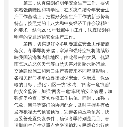
第三，认真谋划好明年安全生产工作。要切
实增强前瞻性和科学性，在系统总结今年安全生
产工作基础上，把握好安全生产工作的新形势新
特点，按照党的十八大和中央经济工作会议精神
的要求，结合2013年我部中心工作，认真谋划好
明年的交通运输安全生产工作。
第四，切实抓好今冬明春重点安全工作措施
落实。冬季即将来临，寒潮和强冷空气将陆续影
响我国沿海和内陆地区，由此带来的大风、低温
雨雪冰冻恶劣天气等自然灾害对道路水路运输、
交通建设施工和港口生产将带来不同程度影响，
各相关部门和单位要按照保安全、保畅通、保运
输的目标，强化“四区一线”水域、“四客一危”船舶
的安全监管，加强“两客一危”车辆的安全管理，加
强督促检查，落实各项工作措施。同时，加强与
气象、海洋等部门的协调配合，及时掌握并有效
发布极端天气预警预报，完善各类应急预案，快
速妥善处置突发事件，确保冬季特别是元旦、春
运期间生产生活重点物资运输和人民群众出行的