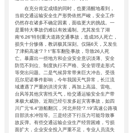
在充分肯定成绩的同时，也要清醒地看到，
当前交通运输安全生产形势依然严峻，安全工作
仍然存在诸多不确定因素，面临更大的挑战。一
是重特大事故仍难以有效遏制。尤其发生了湖
南“6.26”特别重大道路交通事故，造成35人死亡，
损失十分惨痛，教训极其深刻。仅隔6天，又发生
了津蓟高速“7？1”客车翻坠事故，导致26人死
亡。暴露出一些地方和企业安全意识淡薄、安全
防范不到位、制度执行不严格、安全管理走形式
等突出问题。二是气候异常带来巨大冲击。受强
厄尔尼诺事件影响，今年我国天气异常，长江流
域遭遇了严重的洪涝灾害，再加上高温、雷
电
、
台风等其他灾害性天气，给交通运输安全生产带
来极大威胁。近期已经引发多起灾害事故，如四
川广元“6.4”游船翻沉，河北井陉“7.19”高速公路项
目部洪水冲毁等。三是经济下行压力可能导致事
故反弹。有些交通运输企业生产经营困难，亏损
面扩大，企业安全投入严重不足，专业人员流失