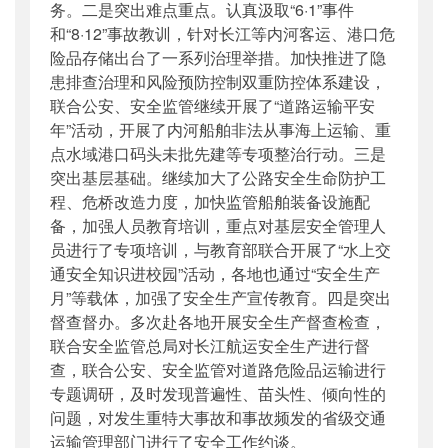
务。二是突出难点重点。认真汲取“6·1”事件
和“8·12”事故教训，针对长江等内河客运、港口危
险品存储出台了一系列治理举措。加快推进了隐
患排查治理和风险预防控制双重防控体系建设，
联合公安、安全监管继续开展了“道路运输平安
年”活动，开展了内河船舶非法从事海上运输、重
点水域港口码头未批先建等专项整治行动。三是
突出基层基础。继续加大了公路安全生命防护工
程、危桥改造力度，加快监管船舶装备设施配
备，加强人员教育培训，重点对基层安全管理人
员进行了专项培训，与教育部联合开展了“水上交
通安全知识进校园”活动，各地也通过“安全生产
月”等载体，加强了安全生产宣传教育。四是突出
督查督办。多次赴各地开展安全生产督查检查，
联合安全监管总局对长江航运安全生产进行督
查，联合公安、安全监管对道路危险品运输进行
专题调研，及时发现普遍性、苗头性、倾向性的
问题，对发生重特大事故和事故频发的省级交通
运输管理部门进行了安全工作约谈。