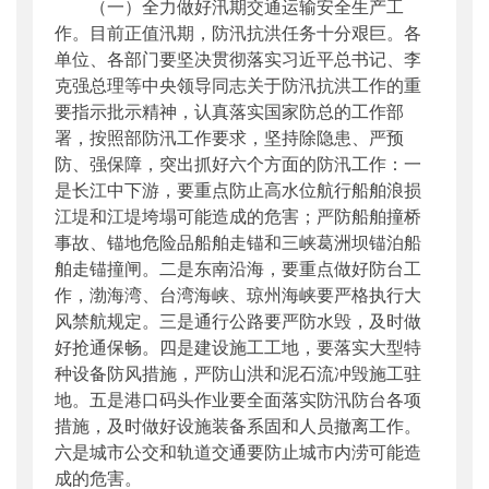
（一）全力做好汛期交通运输安全生产工
作。目前正值汛期，防汛抗洪任务十分艰巨。各
单位、各部门要坚决贯彻落实习近平总书记、李
克强总理等中央领导同志关于防汛抗洪工作的重
要指示批示精神，认真落实国家防总的工作部
署，按照部防汛工作要求，坚持除隐患、严预
防、强保障，突出抓好六个方面的防汛工作：一
是长江中下游，要重点防止高水位航行船舶浪损
江堤和江堤垮塌可能造成的危害；严防船舶撞桥
事故、锚地危险品船舶走锚和三峡葛洲坝锚泊船
舶走锚撞闸。二是东南沿海，要重点做好防台工
作，渤海湾、台湾海峡、琼州海峡要严格执行大
风禁航规定。三是通行公路要严防水毁，及时做
好抢通保畅。四是建设施工工地，要落实大型特
种设备防风措施，严防山洪和泥石流冲毁施工驻
地。五是港口码头作业要全面落实防汛防台各项
措施，及时做好设施装备系固和人员撤离工作。
六是城市公交和轨道交通要防止城市内涝可能造
成的危害。