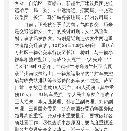
各省、自治区、直辖市、新疆生产建设兵团交通
公开日期
：
2018年11月06日
运输厅（局、委），中远海运、招商局、中交建
主题词
：
安全生产;安全应急
设集团，长江、珠江航务管理局，部内各司局：
机构分类
：
安全与质量监督管理司
目前，正处秋冬季节更替，气候多变，历来
主题分类
：
应急管理
是交通运输安全生产的关键时期，安全风险聚
公文类型
：
部明电或部办公厅明电
增，事故易发多发。特别是近期连续发生两起重
大道路交通事故，10月28日10时08分许，重庆市
万州区一辆公交车行驶至长江二桥时，与一辆小
轿车相撞后坠江，造成13人死亡、2人失踪；11
月3日19时21分许，甘肃省兰海高速兰州至临夏
段兰州南收费站出口一辆拉运塔吊的半挂车失控
后与收费站排队等候缴费的多车发生碰撞。截至
目前，事故已造成15人死亡、44人受伤（其中重
伤10人），31辆车受损，给人民生命财产造成了
巨大损失。李克强总理、孙春兰副总理、刘鹤副
总理、王勇国务委员、赵克志国务委员等国务院
领导高度重视，分别作出重要批示，要求做好各
项处置工作、尽快查明事故原因，要高度重视近
期公共交通安全多发势头，举一反三，落实责