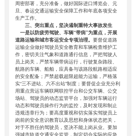
周密部署，充分准备，做好国际进口博览会、元
旦、春运交通运输安全保障工作和年底各项安全
生产工作。
三、突出重点，坚决遏制重特大事故发生
一是以防疲劳驾驶、车辆“带病”为重点，开展
道路运输和城市客运安全专项治理。
要督促道路
运输企业做好驾驶员安全教育和车辆检查维护工
作，密切关注气象和道路通行信息，严把驾驶人
员上岗关，严禁车辆带病运行，行驶复杂路段、
航路的车辆、船舶，应具备与该路段航路相适应
的安全配备；严禁超载超限超能力运输，严格落
实“三不进站、六不出站”制度；要督促企业充分利
用重点营运车辆联网联控平台和公交车辆、公交
场站、驾驶员的动态监管平台，加强对车辆运行
动态和驾驶员操作行为的监控，及时发现和制止
违规违章行为；要高度重视和切实落实驾驶员上
岗前的安全意识教育以及思想和身体状态把关，
对于不胜任的驾驶员，坚决不能上岗从业。要加
强城市轨道交通安全监管，制定切合实际的应急