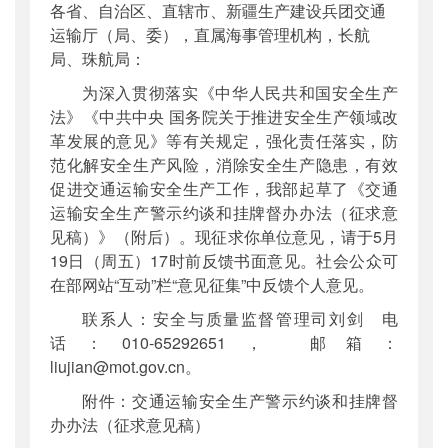
各省、自治区、直辖市、新疆生产建设兵团交通
公开日期
：
2023年04月26日
运输厅（局、委），直属海事管理机构，长航
主题词
：
安全生产;警示;约谈;挂牌督办
局、珠航局：
机构分类
：
安全与质量监督管理司
为深入贯彻落实《中华人民共和国安全生产
主题分类
：
公众参与
法》《中共中央 国务院关于推进安全生产领域改
公文类型
：
部办公厅函
革发展的意见》等有关规定，强化责任落实，防
范化解安全生产风险，消除安全生产隐患，有效
促进交通运输安全生产工作，我部起草了《交通
运输安全生产警示约谈和挂牌督办办法（征求意
见稿）》（附后）。现征求你单位意见，请于5月
19日（周五）17时前反馈书面意见。社会公众可
在部网站“互动”栏“意见征集”中反馈个人意见。
联系人：安全与质量监督管理司刘剑 电
话：010-65292651， 邮箱：
liujian@mot.gov.cn。
附件：交通运输安全生产警示约谈和挂牌督
办办法（征求意见稿）