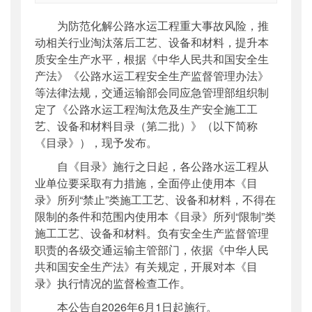
索引号
：
000019713O10/2025-00017
为防范化解公路水运工程重大事故风险，推
公开日期
：
2025年12月29日
动相关行业淘汰落后工艺、设备和材料，提升本
主题词
：
公路水运工程;淘汰;危及生产安全;工
质安全生产水平，根据《中华人民共和国安全生
艺;...
产法》《公路水运工程安全生产监督管理办法》
机构分类
：
安全与质量监督管理司
等法律法规，交通运输部会同应急管理部组织制
主题分类
：
安全质量
定了《公路水运工程淘汰危及生产安全施工工
公文类型
：
部公告通告
艺、设备和材料目录（第二批）》（以下简称
《目录》），现予发布。
自《目录》施行之日起，各公路水运工程从
业单位要采取有力措施，全面停止使用本《目
录》所列“禁止”类施工工艺、设备和材料，不得在
限制的条件和范围内使用本《目录》所列“限制”类
施工工艺、设备和材料。负有安全生产监督管理
职责的各级交通运输主管部门，依据《中华人民
共和国安全生产法》有关规定，开展对本《目
录》执行情况的监督检查工作。
本公告自2026年6月1日起施行。