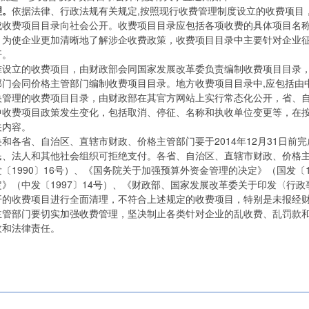
理。
依据法律、行政法规有关规定,按照现行收费管理制度设立的收费项目
成收费项目目录向社会公开。收费项目目录应包括各项收费的具体项目名
。
为使企业更加清晰地了解涉企收费政策，收费项目目录中主要针对企业
开。
准设立的收费项目，由财政部会同国家发展改革委负责编制收费项目目录
部门会同价格主管部门编制收费项目目录。地方收费项目目录中,应包括由
央管理的收费项目目录，由财政部在其官方网站上实行常态化公开，省、
中收费项目政策发生变化，包括取消、停征、名称和执收单位变更等，在
关内容。
央和各省、自治区、直辖市财政、价格主管部门要于2014年12月31日
民、法人和其他社会组织可拒绝支付。各省、自治区、直辖市财政、价格
1990〕16号）、《国务院关于加强预算外资金管理的决定》（国发〔1
》（中发〔1997〕14号）、《财政部、国家发展改革委关于印发〈行
拟公开的收费项目进行全面清理，不符合上述规定的收费项目，特别是未报
主管部门要切实加强收费管理，坚决制止各类针对企业的乱收费、乱罚款
政和法律责任。