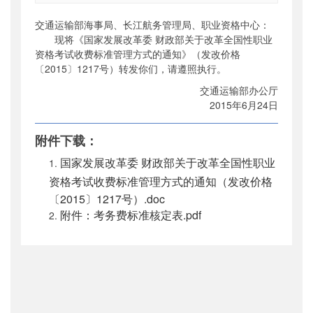
索引号
：
000019713O05/2015-00782
交通运输部海事局、长江航务管理局、职业资格中心：
公开日期
：
2015年07月29日
现将《国家发展改革委 财政部关于改革全国性职业
主题词
：
全国性职业资格考试收费;标准管理
资格考试收费标准管理方式的通知》（发改价格
方;改革
〔2015〕1217号）转发你们，请遵照执行。
机构分类
：
财务审计司
交通运输部办公厅
主题分类
：
财务信息
2015年6月24日
公文类型
：
部办公厅文件
附件下载：
国家发展改革委 财政部关于改革全国性职业
资格考试收费标准管理方式的通知（发改价格
〔2015〕1217号）.doc
附件：考务费标准核定表.pdf