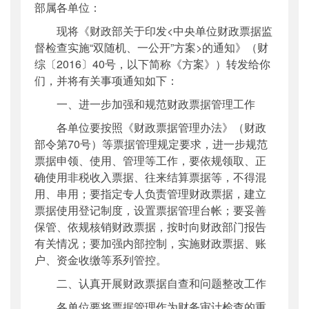
部属各单位：
公开日期
：
2016年11月25日
现将《财政部关于印发<中央单位财政票据监
主题词
：
中央单位;财政票据;监督检查;“双随
督检查实施“双随机、一公开”方案>的通知》（财
机、...
综〔2016〕40号，以下简称《方案》）转发给你
机构分类
：
财务审计司
们，并将有关事项通知如下：
主题分类
：
财务信息
公文类型
：
部办公厅文件
一、进一步加强和规范财政票据管理工作
各单位要按照《财政票据管理办法》（财政
部令第70号）等票据管理规定要求，进一步规范
票据申领、使用、管理等工作，要依规领取、正
确使用非税收入票据、往来结算票据等，不得混
用、串用；要指定专人负责管理财政票据，建立
票据使用登记制度，设置票据管理台帐；要妥善
保管、依规核销财政票据，按时向财政部门报告
有关情况；要加强内部控制，实施财政票据、账
户、资金收缴等系列管控。
二、认真开展财政票据自查和问题整改工作
各单位要将票据管理作为财务审计检查的重