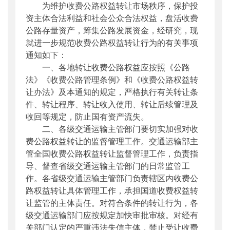
为维护收费公路权益转让市场秩序，保护投
公开日期
：
2019年06月20日
资主体合法利益和社会公众合法权益，盘活收费
主题词
：
收费公路;权益转让
公路存量资产，筹集公路发展资金，经研究，现
机构分类
：
财务审计司
就进一步规范收费公路权益转让行为的有关事项
主题分类
：
财务信息
通知如下：
公文类型
：
部文件
一、各地转让收费公路权益应按照《公路
法》《收费公路管理条例》和《收费公路权益转
让办法》及本通知的规定，严格执行有关转让条
件、转让程序、转让收入使用、转让后续管理及
收回等规定，防止国有资产流失。
二、各级交通运输主管部门要切实加强对收
费公路权益转让的监督管理工作。交通运输部主
管全国收费公路权益转让监督管理工作，负责指
导、督查省级交通运输主管部门的日常监管工
作。各省级交通运输主管部门负责辖区内收费公
路权益转让具体管理工作，承担国道收费权益转
让监管的主体责任。对符合条件的转让行为，各
级交通运输部门应按规定加快审批审核。对经有
关部门认定的严重违法失信主体，禁止受让收费